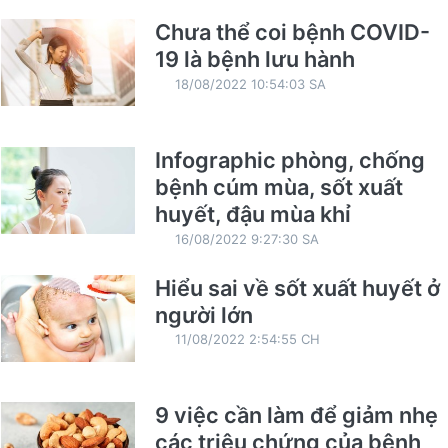
Chưa thể coi bệnh COVID-
19 là bệnh lưu hành
18/08/2022 10:54:03 SA
Infographic phòng, chống
bệnh cúm mùa, sốt xuất
huyết, đậu mùa khỉ
16/08/2022 9:27:30 SA
Hiểu sai về sốt xuất huyết ở
người lớn
11/08/2022 2:54:55 CH
9 việc cần làm để giảm nhẹ
các triệu chứng của bệnh