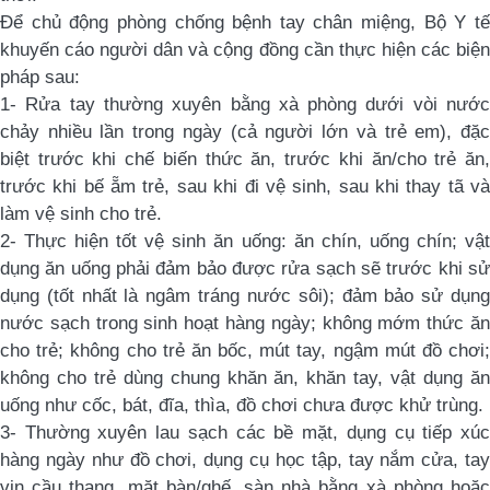
Để chủ động phòng chống bệnh tay chân miệng, Bộ Y tế
khuyến cáo người dân và cộng đồng cần thực hiện các biện
pháp sau:
1- Rửa tay thường xuyên bằng xà phòng dưới vòi nước
chảy nhiều lần trong ngày (cả người lớn và trẻ em), đặc
biệt trước khi chế biến thức ăn, trước khi ăn/cho trẻ ăn,
trước khi bế ẵm trẻ, sau khi đi vệ sinh, sau khi thay tã và
làm vệ sinh cho trẻ.
2- Thực hiện tốt vệ sinh ăn uống: ăn chín, uống chín; vật
dụng ăn uống phải đảm bảo được rửa sạch sẽ trước khi sử
dụng (tốt nhất là ngâm tráng nước sôi); đảm bảo sử dụng
nước sạch trong sinh hoạt hàng ngày; không mớm thức ăn
cho trẻ; không cho trẻ ăn bốc, mút tay, ngậm mút đồ chơi;
không cho trẻ dùng chung khăn ăn, khăn tay, vật dụng ăn
uống như cốc, bát, đĩa, thìa, đồ chơi chưa được khử trùng.
3- Thường xuyên lau sạch các bề mặt, dụng cụ tiếp xúc
hàng ngày như đồ chơi, dụng cụ học tập, tay nắm cửa, tay
vịn cầu thang, mặt bàn/ghế, sàn nhà bằng xà phòng hoặc