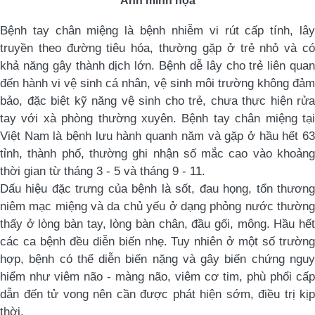
Ảnh minh họa
Bệnh tay chân miệng là bệnh nhiễm vi rút cấp tính, lây
truyền theo đường tiêu hóa, thường gặp ở trẻ nhỏ và có
khả năng gây thành dịch lớn. Bệnh dễ lây cho trẻ liên quan
đến hành vi vệ sinh cá nhân, vệ sinh môi trường không đảm
bảo, đặc biệt kỹ năng vệ sinh cho trẻ, chưa thực hiện rửa
tay với xà phòng thường xuyên. Bệnh tay chân miệng tại
Việt Nam là bệnh lưu hành quanh năm và gặp ở hầu hết 63
tỉnh, thành phố, thường ghi nhận số mắc cao vào khoảng
thời gian từ tháng 3
-
5 và tháng 9
-
11.
Dấu hiệu đặc trưng của bệnh là sốt, đau họng, tổn thương
niêm mạc miệng và da chủ yếu ở dạng phỏng nước thường
thấy ở lòng bàn tay, lòng bàn chân, đầu gối, mông. Hầu hết
các ca bệnh đều diễn biến nhẹ. Tuy nhiên ở một số trường
hợp, bệnh có thể diễn biến nặng và gây biến chứng nguy
hiểm như viêm não - màng não, viêm cơ tim, phù phổi cấp
dẫn đến tử vong nên cần được phát hiện sớm, điều trị kịp
thời.