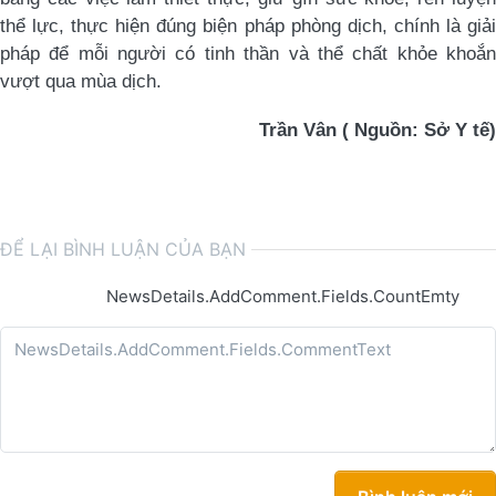
thể lực, thực hiện đúng biện pháp phòng dịch, chính là giải
pháp để mỗi người có tinh thần và thể chất khỏe khoắn
vượt qua mùa dịch.
Trần Vân ( Nguồn: Sở Y tế)
ĐỂ LẠI BÌNH LUẬN CỦA BẠN
NewsDetails.AddComment.Fields.CountEmty