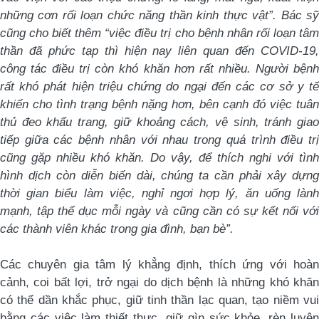
những cơn rối loạn chức năng thần kinh thực vật”. Bác sỹ
cũng cho biết thêm “việc điều trị cho bệnh nhân rối loạn tâm
thần đã phức tạp thì hiện nay liên quan đến COVID-19,
công tác điều trị còn khó khăn hơn rất nhiều. Người bệnh
rất khó phát hiện triệu chứng do ngại đến các cơ sở y tế
khiến cho tình trạng bệnh nặng hơn, bên cạnh đó việc tuân
thủ đeo khẩu trang, giữ khoảng cách, vệ sinh, tránh giao
tiếp giữa các bệnh nhân với nhau trong quá trình điều trị
cũng gặp nhiều khó khăn. Do vậy, để thích nghi với tình
hình dịch còn diễn biến dài, chúng ta cần phải xây dựng
thời gian biểu làm việc, nghỉ ngơi hợp lý, ăn uống lành
mạnh, tập thể dục mỗi ngày và cũng cần có sự kết nối với
các thành viên khác trong gia đình, bạn bè”.
Các chuyên gia tâm lý khẳng định, thích ứng với hoàn
cảnh, coi bất lợi, trở ngại do dịch bệnh là những khó khăn
có thể dần khắc phục, giữ tinh thần lạc quan, tạo niềm vui
bằng các việc làm thiết thực, giữ gìn sức khỏe, rèn luyện