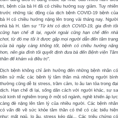
trị, bệnh của bà H đã có chiều hướng suy giảm. Tuy nhiên
trước những tác động của dịch bệnh COVID-19 bệnh của
bà H có chiều hướng nặng lên trong vài tháng nay. Người
nhà bà H. tâm sự
“Từ khi có dịch COVID-19, gia đình tô
cũng hạn chế đi lại, người ngoài cũng hạn chế đến nhà
chơi, từ đó mẹ tôi ít được gặp mọi người dẫn đến tâm trạng
của bà ngày càng không tốt, bệnh có chiều hướng nặng
hơn, nên gia đình tôi quyết định đưa bà đến Bệnh viện Tâm
thần để khám và điều trị”.
Dịch bệnh không chỉ ảnh hưởng đến những bệnh nhân có
tiền sử mắc các bệnh lý tâm thần mà những người bình
thường cũng dễ bị stress, trầm cảm, lo âu lan tỏa trong đại
dịch. Hạn chế đi lại, sống dãn cách với người khác, sự sa
sút kinh tế nghiêm trọng ở một số ngành, nghề khiến áp lực
càng đè nặng lên tâm lý của nhiều người. Các bệnh nhân
có vấn đề về sức khỏe tâm thần có thể có các biểu hiện
như: mất ngủ, lo âu, stress kéo dài... Các triệu chứng có