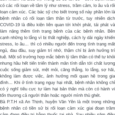
có các rối loạn về tâm lý như stress, trầm cảm, lo âu và rối
loạn cảm xúc. Các bác sỹ cho biết trong số này phần lớn là
bệnh nhân có rối loạn tâm thần từ trước, tuy nhiên dịch
COVID-19 là điều kiện liên quan tới khởi phát, tái phát và
làm nặng thêm tình trạng bệnh của các bệnh nhân.
Bên
cạnh những lo lắng vì bị thất nghiệp, cách ly dài ngày khiến
stress, lo âu… thì có nhiều người đến trong tình trạng mất
ngủ, đau đầu, suy giảm trí nhớ, thậm chí bị ảnh hưởng trí
tuệ. Một số trường hợp mắc bệnh lý tâm thần có thể tự khỏi
nhưng hầu hết tiến triển thành mãn tính dẫn tới chất lượng
cuộc sống giảm sút, mệt mỏi, căng thẳng, lo lắng, sợ hãi,
không làm được việc, ảnh hưởng mối quan hệ trong gia
đình… Khi ở tình trạng nguy hại nhất, bệnh nhân không chỉ
có ý nghĩ tiêu cực tự làm hại bản thân mà còn có hành vi
tổn thương cả người thân hoặc người mình thù ghét.
Bà P.T.H xã An Thịnh, huyện Văn Yên là một trong những
bệnh nhân có tiền sử bị rối loạn cảm xúc giai đoạn trầm
cảm đang điều trị bằng thuốc tại nhà. Sau nhiều năm điều