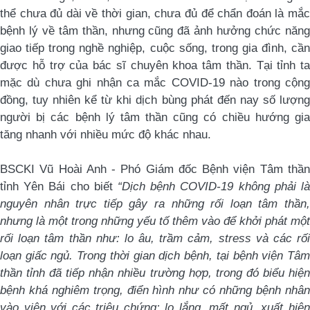
thể chưa đủ dài về thời gian, chưa đủ để chẩn đoán là mắc
bệnh lý về tâm thần, nhưng cũng đã ảnh hưởng chức năng
giao tiếp trong nghề nghiệp, cuộc sống, trong gia đình, cần
được hỗ trợ của bác sĩ chuyên khoa tâm thần. Tại tỉnh ta
mặc dù chưa ghi nhận ca mắc COVID-19 nào trong cộng
đồng, tuy nhiên kể từ khi dịch bùng phát đến nay số lượng
người bị các bệnh lý tâm thần cũng có chiều hướng gia
tăng nhanh với nhiều mức độ khác nhau.
BSCKI Vũ Hoài Anh - Phó Giám đốc Bệnh viện Tâm thần
tỉnh Yên Bái cho biết
“Dịch bệnh COVID-19 không phải là
nguyên nhân trực tiếp gây ra những rối loạn tâm thần,
nhưng là một trong những yếu tố thêm vào để khởi phát một
rối loạn tâm thần như: lo âu, trầm cảm, stress và các rối
loạn giấc ngủ. Trong thời gian dịch bệnh, tại bệnh viện Tâm
thần tỉnh đã tiếp nhận nhiều trường hợp, trong đó biểu hiện
bệnh khá nghiêm trọng, điển hình như có những bệnh nhân
vào viện với các triệu chứng: lo lắng, mất ngủ, xuất hiện