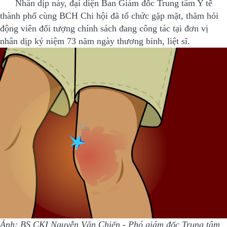
Nhân dịp này, đại diện Ban Giám đốc Trung tâm Y tế
thành phố cùng BCH Chi hội đã tổ chức gặp mặt, thăm hỏi
động viên đối tượng chính sách đang công tác tại đơn vị
nhân dịp kỷ niệm 73 năm ngày thương binh, liệt sĩ.
Ảnh: BS CKI Nguyễn Văn Chiến - Phó giám đốc Trung tâm