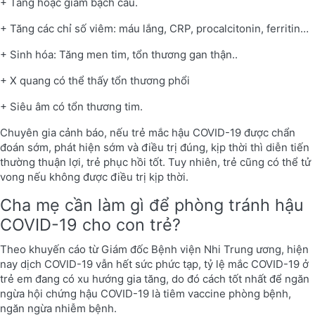
+ Tăng hoặc giảm bạch cầu.
+ Tăng các chỉ số viêm: máu lắng, CRP, procalcitonin, ferritin…
+ Sinh hóa: Tăng men tim, tổn thương gan thận..
+ X quang có thể thấy tổn thương phổi
+ Siêu âm có tổn thương tim.
Chuyên gia cảnh báo, nếu trẻ mắc hậu COVID-19 được chẩn
đoán sớm, phát hiện sớm và điều trị đúng, kịp thời thì diễn tiến
thường thuận lợi, trẻ phục hồi tốt. Tuy nhiên, trẻ cũng có thể tử
vong nếu không được điều trị kịp thời.
Cha mẹ cần làm gì để phòng tránh hậu
COVID-19 cho con trẻ?
Theo khuyến cáo từ Giám đốc Bệnh viện Nhi Trung ương, hiện
nay dịch COVID-19 vẫn hết sức phức tạp, tỷ lệ mắc COVID-19 ở
trẻ em đang có xu hướng gia tăng, do đó cách tốt nhất để ngăn
ngừa hội chứng hậu COVID-19 là tiêm vaccine phòng bệnh,
ngăn ngừa nhiễm bệnh.