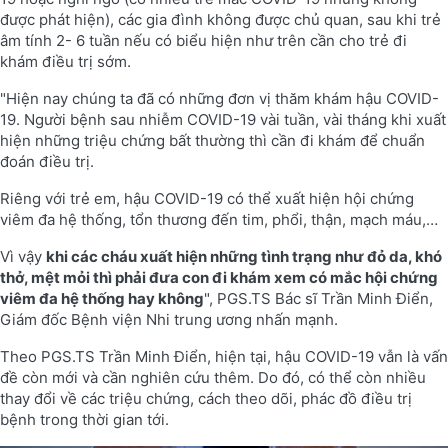
được phát hiện), các gia đình không được chủ quan, sau khi trẻ
âm tính 2- 6 tuần nếu có biểu hiện như trên cần cho trẻ đi
khám điều trị sớm.
"Hiện nay chúng ta đã có những đơn vị thăm khám hậu COVID-
19. Người bệnh sau nhiễm COVID-19 vài tuần, vài tháng khi xuất
hiện những triệu chứng bất thường thì cần đi khám để chuẩn
đoán điều trị.
Riêng với trẻ em, hậu COVID-19 có thể xuất hiện hội chứng
viêm đa hệ thống, tổn thương đến tim, phổi, thận, mạch máu,…
Vì vậy
khi các cháu xuất hiện những tình trạng như đỏ da, khó
thở, mệt mỏi thì phải đưa con đi khám xem có mắc hội chứng
viêm đa hệ thống hay không
", PGS.TS Bác sĩ Trần Minh Điển,
Giám đốc Bệnh viện Nhi trung ương nhấn mạnh.
Theo PGS.TS Trần Minh Điển, hiện tại, hậu COVID-19 vẫn là vấn
đề còn mới và cần nghiên cứu thêm. Do đó, có thể còn nhiều
thay đổi về các triệu chứng, cách theo dõi, phác đồ điều trị
bệnh trong thời gian tới.