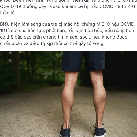
COVID-19 thường xảy ra sau khi em bé bị mắc COVID-19 từ 2-6
tuần lễ.
Biểu hiện lâm sàng của trẻ bị mắc hội chứng MIS-C hậu COVID-
19 là sốt cao liên tục, phát ban, rối loạn tiêu hóa, nếu nặng hơn
có thể gặp các biến chứng tim mạch, sốc… nếu không được
chẩn đoán và điều trị kịp thời có thể gây tử vong.