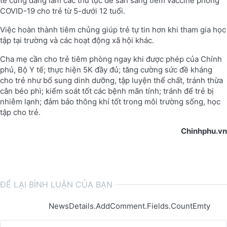
tế cũng đang làm các thủ tục để sẵn sàng tiêm vaccine phòng
COVID-19 cho trẻ từ 5-dưới 12 tuổi.
Việc hoàn thành tiêm chủng giúp trẻ tự tin hơn khi tham gia học
tập tại trường và các hoạt động xã hội khác.
Cha mẹ cần cho trẻ tiêm phòng ngay khi được phép của Chính
phủ, Bộ Y tế; thực hiện 5K đầy đủ; tăng cường sức đề kháng
cho trẻ như bổ sung dinh dưỡng, tập luyện thể chất, tránh thừa
cân béo phì; kiểm soát tốt các bệnh mãn tính; tránh để trẻ bị
nhiễm lạnh; đảm bảo thông khí tốt trong môi trường sống, học
tập cho trẻ.
Chinhphu.vn
ĐỂ LẠI BÌNH LUẬN CỦA BẠN
NewsDetails.AddComment.Fields.CountEmty