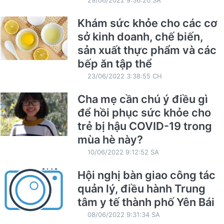
29/06/2022 9:36:20 SA
Khám sức khỏe cho các cơ
sở kinh doanh, chế biến,
sản xuất thực phẩm và các
bếp ăn tập thể
23/06/2022 3:38:55 CH
Cha mẹ cần chú ý điều gì
để hồi phục sức khỏe cho
trẻ bị hậu COVID-19 trong
mùa hè này?
10/06/2022 9:12:52 SA
Hội nghị bàn giao công tác
quản lý, điều hành Trung
tâm y tế thành phố Yên Bái
08/06/2022 9:31:34 SA