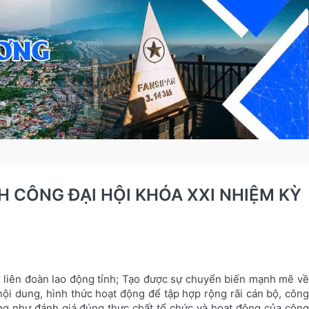
 CÔNG ĐẠI HỘI KHÓA XXI NHIỆM KỲ
, liên đoàn lao động tỉnh; Tạo được sự chuyển biến mạnh mẽ về
ội dung, hình thức hoạt động để tập hợp rộng rãi cán bộ, công
ng như đánh giá đúng thực chất tổ chức và hoạt động của công