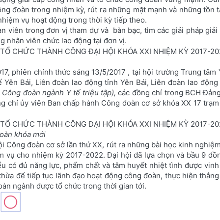
ng đoàn trong nhiệm kỳ, rút ra những mặt mạnh và những tồn tạ
iệm vụ hoạt động trong thời kỳ tiếp theo.
àn viên trong đơn vị tham dự và bàn bạc, tìm các giải pháp giải
g nhân viên chức lao động tại đơn vị.
017, phiên chính thức sáng 13/5/2017 , tại hội tr­ường Trung tâm
Yên Bái, Liên đoàn lao động tỉnh Yên Bái, Liên đoàn lao động 
 Công đoàn ngành Y tế triệu tập),
các đồng chí trong BCH Đảng
g chí ủy viên Ban chấp hành Công đoàn cơ sở khóa XX 17 trạm 
đoàn khóa mới
hội Công đoàn cơ sở lần thứ XX, rút ra những bài học kinh nghiệ
m vụ cho nhiệm kỳ 2017-2022. Đại hội đã lựa chọn và bầu 9 đồ
ểu có đủ năng lực, phẩm chất và tâm huyết nhiệt tình được vinh
 thừa để tiếp tục lãnh đạo hoạt động công đoàn, thực hiện thắng
àn ngành được tổ chức trong thời gian tới.