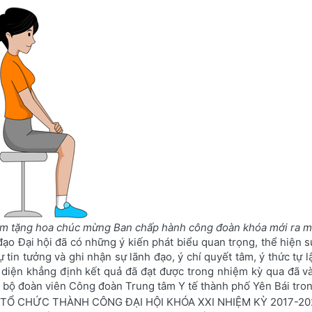
âm tặng hoa chúc mừng Ban chấp hành công đoàn khóa mới ra mắ
đạo Đại hội đã có những ý kiến phát biểu quan trọng, thể hiện sự
ự tin tưởng và ghi nhận sự lãnh đạo, ý chí quyết tâm, ý thức tự 
 diện khẳng định kết quả đã đạt được trong nhiệm kỳ qua đã và
n bộ đoàn viên Công đoàn Trung tâm Y tế thành phố Yên Bái tro