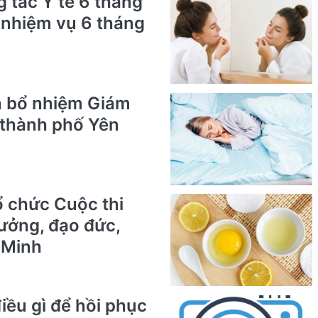
g tác Y tế 6 tháng
i nhiệm vụ 6 tháng
h bổ nhiệm Giám
 thành phố Yên
ổ chức Cuộc thi
tưởng, đạo đức,
 Minh
iều gì để hồi phục