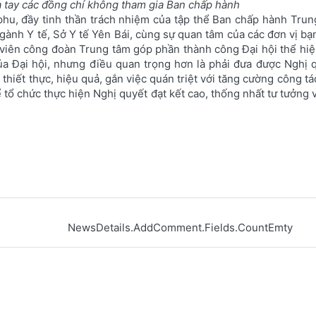
a tay các đồng chí không tham gia Ban chấp hành
phu, đầy tinh thần trách nhiệm của tập thể Ban chấp hành Trun
h Y tế, Sở Y tế Yên Bái, cùng sự quan tâm của các đơn vị bạn,
iên công đoàn Trung tâm góp phần thành công Đại hội thể hiện 
a Đại hội, nhưng điều quan trọng hơn là phải đưa được Nghị qu
 thiết thực, hiệu quả, gắn việc quán triệt với tăng cường công t
tổ chức thực hiện Nghị quyết đạt kết cao, thống nhất tư tưởng 
NewsDetails.AddComment.Fields.CountEmty