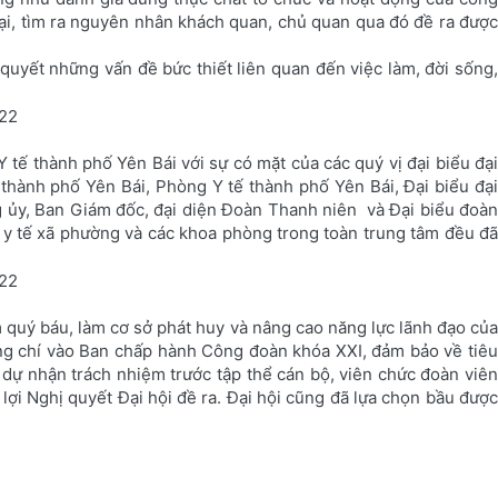
i, tìm ra nguyên nhân khách quan, chủ quan qua đó đề ra đ­ược
 quyết những vấn đề bức thiết liên quan đến việc làm, đời sống,
 Y tế thành phố Yên Bái với sự có mặt của các quý vị đại biểu đại
thành phố Yên Bái, Phòng Y tế thành phố Yên Bái, Đại biểu đại
 ủy, Ban Giám đốc, đại diện Đoàn Thanh niên và Đại biểu đoà
y tế xã phường và các khoa phòng trong toàn trung tâm đều đã
m quý báu, làm cơ sở phát huy và nâng cao năng lực lãnh đạo của
ng chí vào Ban chấp hành Công đoàn khóa XXI, đảm bảo về tiêu
 dự nhận trách nhiệm trước tập thể cán bộ, viên chức đoàn viên
 lợi Nghị quyết Đại hội đề ra. Đại hội cũng đã lựa chọn bầu được