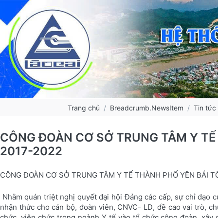
Trang chủ
Breadcrumb.NewsItem
Tin tức
CÔNG ĐOÀN CƠ SỞ TRUNG TÂM Y TẾ 
2017-2022
CÔNG ĐOÀN CƠ SỞ TRUNG TÂM Y TẾ THÀNH PHỐ YÊN BÁI TỔ
Nhằm quán triệt nghị quyết đại hội Đảng các cấp, sự chỉ đạo 
nhận thức cho cán bộ, đoàn viên, CNVC- LĐ, đề cao vai trò, ch
chức, viên chức trong ngành Y tế vào tổ chức công đoàn, xây