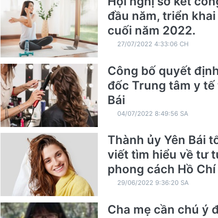
Hội nghị sơ kết côn
đầu năm, triển kha
cuối năm 2022.
27/07/2022 4:33:06 CH
Công bố quyết địn
đốc Trung tâm y tế
Bái
04/07/2022 8:49:56 SA
Thành ủy Yên Bái t
viết tìm hiểu về tư 
phong cách Hồ Chí
29/06/2022 9:36:20 SA
Cha mẹ cần chú ý đ