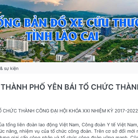
 & sự kiện
THÀNH PHỐ YÊN BÁI TỔ CHỨC THÀNH
 CHỨC THÀNH CÔNG ĐẠI HỘI KHÓA XXI NHIỆM KỲ 2017-2022
của tổng liên đoàn lao động Việt Nam, Công đoàn Y tế Việt Nam
ức năng, nhiệm vụ của tổ chức công đoàn. Trên cơ sở đổi mới n
 dựng giai cấp công nhân và tổ chức công đoàn vững mạnh. Cũ