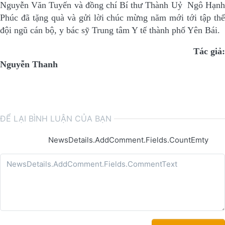
Nguyễn Văn Tuyến và đồng chí Bí thư Thành Uỷ Ngô Hạnh
Phúc đã tặng quà và gửi lời chúc mừng năm mới tới tập thể
đội ngũ cán bộ, y bác sỹ Trung tâm Y tế thành phố Yên Bái.
Tác giả
Nguyễn Thanh
ĐỂ LẠI BÌNH LUẬN CỦA BẠN
NewsDetails.AddComment.Fields.CountEmty