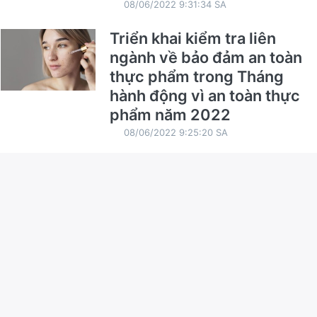
08/06/2022 9:31:34 SA
Triển khai kiểm tra liên
ngành về bảo đảm an toàn
thực phẩm trong Tháng
hành động vì an toàn thực
phẩm năm 2022
08/06/2022 9:25:20 SA
Triển khai Chiến dịch cân,
đo, uống Vitamin A và
thuốc tẩy giun cho trẻ đợt 1
năm 2022
08/06/2022 9:14:03 SA
Tập huấn triển khai Thông
tư số 20/2021/TT-BYT
Thông tư 31/2021/TT- BYT