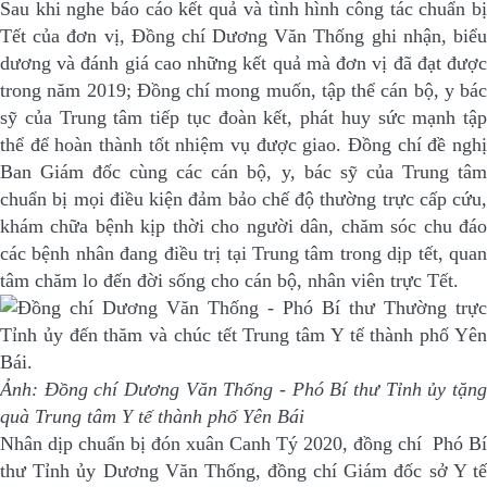
Sau khi nghe báo cáo kết quả và tình hình công tác chuẩn bị
Tết của đơn vị, Đồng chí Dương Văn Thống ghi nhận, biểu
dương và đánh giá cao những kết quả mà đơn vị đã đạt được
trong năm 2019; Đồng chí mong muốn, tập thể cán bộ, y bác
sỹ của Trung tâm tiếp tục đoàn kết, phát huy sức mạnh tập
thể để hoàn thành tốt nhiệm vụ được giao. Đồng chí đề nghị
Ban Giám đốc cùng các cán bộ, y, bác sỹ của Trung tâm
chuẩn bị mọi điều kiện đảm bảo chế độ thường trực cấp cứu,
khám chữa bệnh kịp thời cho người dân, chăm sóc chu đáo
các bệnh nhân đang điều trị tại Trung tâm trong dịp tết, quan
tâm chăm lo đến đời sống cho cán bộ, nhân viên trực Tết.
Ảnh: Đồng chí Dương Văn Thống - Phó Bí thư Tỉnh ủy
tặng
quà
Trung tâm Y t
ế
thành ph
ố
Yên Bái
Nhân dịp chuẩn bị đón xuân Canh Tý 2020, đồng chí Phó Bí
thư Tỉnh ủy Dương Văn Thống, đồng chí Giám đốc sở Y tế