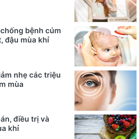
, chống bệnh cúm
t, đậu mùa khỉ
iảm nhẹ các triệu
úm mùa
n, điều trị và
a khỉ