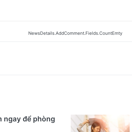
NewsDetails.AddComment.Fields.CountEmty
m ngay để phòng