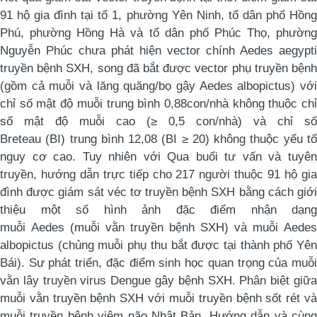
91 hộ gia đình tại tổ 1, phường Yên Ninh, tổ dân phố Hồng
Phú, phường Hồng Hà và tổ dân ph
ố
P
húc Thọ, phườn
Nguyễn Phúc chưa phát hiện
vector
chính Aedes aegypti
truyền bệnh SXH, song đã bắt được
vector
phụ truyền bện
(gồm cả muỗi và lăng quăng/bọ gậy Aedes albopictus) với
chỉ số mật độ muỗi
trung bình 0,
88
con/nhà không
thuộc
ch
số mật độ muỗi cao (≥ 0,5 con/nhà)
và
chỉ số
Breteau
(BI)
trung bình 12,08 (
BI ≥ 20
)
không thuộc
yếu t
nguy cơ cao. Tuy nhiên với Qua buổi tư vấn và tuyên
truyền, hướng dẫn trực tiếp cho 217 người thuộc 91 hộ gia
đình được giám sát véc tơ truyền bệnh SXH bằng cách g
iới
thiệu một số hình ảnh
đặc điểm
nhận dạng
muỗi
Aedes
(muỗi vằn truyền bệnh
SXH
) và muỗi
Aedes
albopictus
(chủng muỗi phụ thu bắt được tại
thành phố
Yê
Bái)
. Sự phát triển,
đặc điểm sinh học quan trọng của muỗ
vằn
lây truyền virus Dengue gây bệnh SXH. P
hân biệt giữ
muỗi vằn truyền bệnh
SXH
với muỗi truyền bệnh sốt rét v
muỗi truyền bệnh viêm não Nhật Bản
. Hướng dẫn và cùn