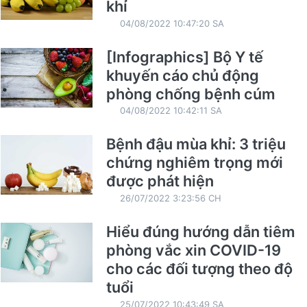
khỉ
04/08/2022 10:47:20 SA
[Infographics] Bộ Y tế
khuyến cáo chủ động
phòng chống bệnh cúm
04/08/2022 10:42:11 SA
Bệnh đậu mùa khỉ: 3 triệu
chứng nghiêm trọng mới
được phát hiện
26/07/2022 3:23:56 CH
Hiểu đúng hướng dẫn tiêm
phòng vắc xin COVID-19
cho các đối tượng theo độ
tuổi
25/07/2022 10:43:49 SA