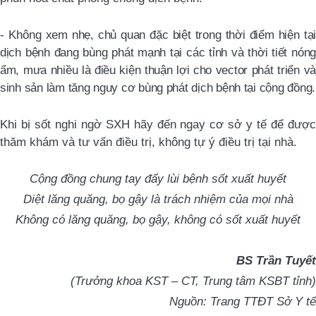
- K
hông
xem nhẹ,
chủ quan
đặc biệt trong thời điểm hiện tại
dịch bệnh đang bùng phát mạnh tại các tỉnh
và
thời tiết nóng
ẩm, mưa nhiều
là điều kiện thuận lợi cho vector phát triển và
sinh sản
làm tăng nguy cơ bùng phát dịch bệnh tại cộng đồng.
Khi bị sốt
nghi ngờ SXH
hãy đến ngay cơ sở y tế để đượ
thăm khám và tư vấn điều trị, không tự ý điều trị tại nhà.
C
ộng đồng chung tay đẩy lùi bệnh sốt xuất huyết
Diệt lăng quăng, bọ gậy là trách nhiệm của mọi nhà
Không có lăng quăng, bọ gậy, không có sốt xuất huyết
BS Trần Tuyết
(Trưởng khoa KST – CT, Trung tâm KSBT tỉnh)
Nguồn: Trang TTĐT Sở Y tế