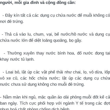
người, mỗi gia đình và cộng đồng cần:
- Đ
ậy kín tất cả các dụng cụ chứa nước để muỗi không c
nơi đẻ trứng.
-
Thả cá vào lu, chum, vại, bể nước/hồ nước và dụng c
chứa nước lớn để diệt loăng quoăng, bọ gậy.
-
Thường xuyên thay nước bình hoa, đổ nước đọng tại
khay nước tủ lạnh.
-
Loại bỏ, lật úp các vật phế thải như chai, lọ, vỏ dừa, lốp
vỏ xe cũ, các hốc chứa nước; lật úp các dụng cụ chứa
nước chưa sử dụng không cho muỗi đẻ trứng.
- Nằm
màn khi ngủ, mặc quần áo dài phòng muỗi đốt kể c
ban ngày. Tích cực phối hợp với
n
gành Y tế trong các đợt
phun hoá chất phòng chống dịch
bệnh
.