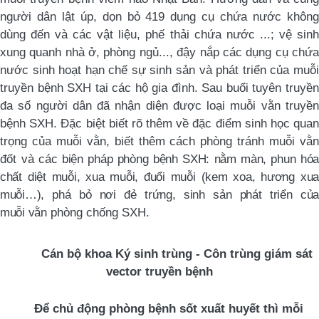
người dân lật úp, d
ọn bỏ
419 dụng cụ chứa nước khôn
dùng đến và các vật liệu, phế thải chứa nước ...; vệ sinh
xung quanh nhà ở, phòng ngủ..., đậy nắp các dụng cụ chứa
nước sinh hoạt hạn chế sự sinh sản và phát triển của muỗi
truyền bệnh SXH tại các hộ gia đình. Sau buổi tuyên truyền
đa số người dân đã nhận diện được loại muỗi vằn truyền
bệnh SXH. Đặc biệt biết rõ thêm về
đặc điểm sinh học qua
trọng của muỗi vằn
, biết thêm cách phòng tránh muỗi vằ
đốt và
các biện pháp phòng
bệnh SXH
:
nằm màn, p
hun hó
chất d
iệt muỗi,
xua muỗi, đuổi muỗi (kem xoa, hương xua
muỗi…)
, phá bỏ nơi đẻ trứng, sinh sản phát triển của
muỗi
vằn
phòng chống
SXH.
Cán bộ khoa Ký sinh trùng - Côn trùng giám sát
vector truyền bệnh
Đ
ể chủ động phòng bệnh sốt xuất huyết thì mỗi