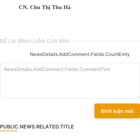
CN. Chu Thị Thu Hà
ĐỂ LẠI BÌNH LUẬN CỦA BẠN
NewsDetails.AddComment.Fields.CountEmty
Bình luận mới
PUBLIC.NEWS.RELATED.TITLE