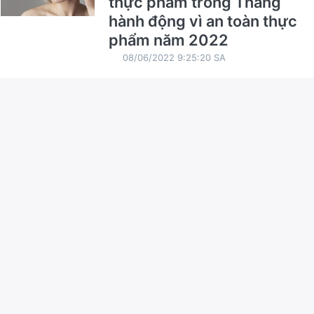
thực phẩm trong Tháng
hành động vì an toàn thực
phẩm năm 2022
08/06/2022 9:25:20 SA
Triển khai Chiến dịch cân,
đo, uống Vitamin A và
thuốc tẩy giun cho trẻ đợt 1
năm 2022
08/06/2022 9:14:03 SA
Tập huấn triển khai Thông
tư số 20/2021/TT-BYT
Thông tư 31/2021/TT- BYT
của Bộ Y tế
05/05/2022 8:45:31 CH
Dự kiến ngày 10/5, lô