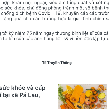
hợp, khám nội, ngoại, siêu âm tổng quát và xét n
sóc sức khỏe, chủ động phòng tránh một số bệnh t
 chống dịch bệnh Covid - 19
, khuyến cáo các trườ
đã tặng quà cho
các trường hợp là gia đình chính 
 tới
kỷ niệm 75 năm ngày thương binh liệt sĩ
của cá
nh to lớn của các anh hùng liệt sỹ vì nền độc lập t
Tổ Truyền Thông
sức khỏe và cấp
 tại xã Pá Lau,