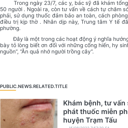
Trong ngày 23/7,
các y, bác sỹ đã
khám tổng 
50
người . Ngoài ra, còn tư vấn về cách tự chăm 
phải, sử dụng thuốc đảm bảo an toàn, cách phòng
điều trị kịp thờ . Nhân dịp này, Trung tâm Y tế 
phường.
Đây là một trong các hoạt động
ý nghĩa hướng
bày tỏ lòng biết ơn đối với những cống hiến, hy si
nguồn”, “Ăn quả nhớ người trồng cây”.
PUBLIC.NEWS.RELATED.TITLE
Khám bệnh, tư vấn 
phát thuốc miễn phí
huyện Trạm Tấu
15/08/2022 7:57:30 SA