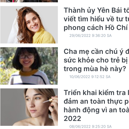
Thành ủy Yên Bái t
viết tìm hiểu về tư 
phong cách Hồ Chí
29/06/2022 9:36:20 SA
Cha mẹ cần chú ý đ
sức khỏe cho trẻ b
trong mùa hè này?
10/06/2022 9:12:52 SA
Triển khai kiểm tra
đảm an toàn thực 
hành động vì an t
2022
08/06/2022 9:25:20 SA