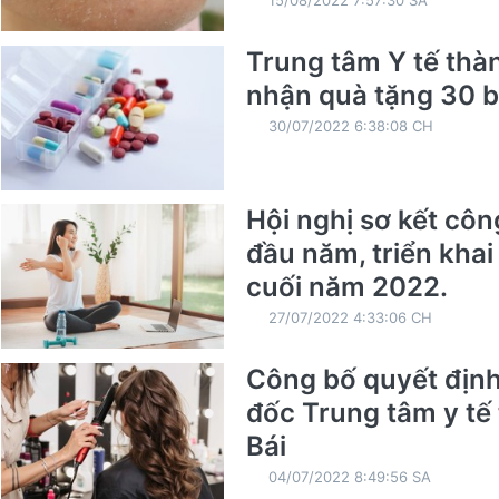
Trung tâm Y tế thà
nhận quà tặng 30 b
30/07/2022 6:38:08 CH
Hội nghị sơ kết côn
đầu năm, triển kha
cuối năm 2022.
27/07/2022 4:33:06 CH
Công bố quyết địn
đốc Trung tâm y tế
Bái
04/07/2022 8:49:56 SA