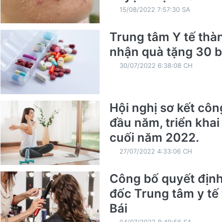
15/08/2022 7:57:30 SA
Trung tâm Y tế thà
nhận quà tặng 30 b
30/07/2022 6:38:08 CH
Hội nghị sơ kết côn
đầu năm, triển kha
cuối năm 2022.
27/07/2022 4:33:06 CH
Công bố quyết địn
đốc Trung tâm y tế
Bái
04/07/2022 8:49:56 SA