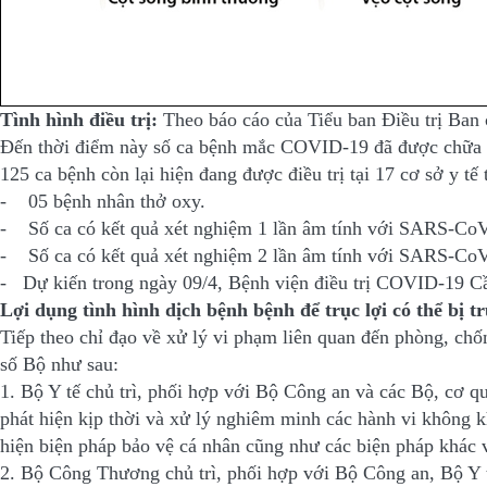
Tình hình điều trị:
Theo báo cáo của Tiểu ban Điều trị Ba
Đến thời điểm này số ca bệnh mắc COVID-19 đã được chữa khỏ
125 ca bệnh còn lại hiện đang được điều trị tại 17 cơ sở y tế
- 05 bệnh nhân thở oxy.
- Số ca có kết quả xét nghiệm 1 lần âm tính với SARS-CoV
- Số ca có kết quả xét nghiệm 2 lần âm tính với SARS-CoV
- Dự kiến trong ngày 09/4, Bệnh viện điều trị COVID-19 C
Lợi dụng tình hình dịch bệnh bệnh để trục lợi có thể bị 
Tiếp theo chỉ đạo về xử lý vi phạm liên quan đến phòng, c
số Bộ như sau:
1. Bộ Y tế chủ trì, phối hợp với Bộ Công an và các Bộ, cơ q
phát hiện kịp thời và xử lý nghiêm minh các hành vi không kh
hiện biện pháp bảo vệ cá nhân cũng như các biện pháp khác 
2. Bộ Công Thương chủ trì, phối hợp với Bộ Công an, Bộ Y t