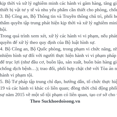
kịp thời và xử lý nghiêm minh các hành vi găm hàng, tăng giá
thiết bị vật tư y tế và nhu yếu phẩm cần thiết cho phòng, chố
3. Bộ Công an, Bộ Thông tin và Truyền thông chủ trì, phối h
thẩm quyền tập trung phát hiện kịp thời và xử lý nghiêm mi
hội.
Trong quá trình xem xét, xử lý các hành vi vi phạm, nếu phá
quyền để xử lý theo quy định của Bộ luật hình sự.
4. Bộ Công an, Bộ Quốc phòng, trong phạm vi chức năng, nhi
nhiệm hình sự đối với người thực hiện hành vi vi phạm pháp 
để trục lợi (như đầu cơ, buôn lậu, sản xuất, buôn bán hàng gi
chống dịch bệnh…); trao đổi, phối hợp chặt chẽ với Tòa án nh
hành vi phạm tội.
5. Bộ Tư pháp tập trung chỉ đạo, hướng dẫn, tổ chức thực hi
19 và các hành vi khác có liên quan; đồng thời chủ động phố
sự năm 2015 về một số tội phạm có liên quan, tạo cơ sở cho 
Theo
Suckhoedoisong.vn