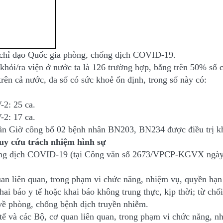
n chỉ đạo Quốc gia phòng, chống dịch COVID-19.
i/ra viện ở nước ta là 126 trường hợp, bằng trên 50% số ca
 trên cả nước, đa số có sức khoẻ ổn định, trong số này có:
-2: 25 ca.
-2: 17 ca.
ần Giờ công bố 02 bệnh nhân BN203, BN234 được điều trị k
truy cứu trách nhiệm hình sự
hống dịch COVID-19 (tại Công văn số 2673/VPCP-KGVX ngày 6
uan liên quan, trong phạm vi chức năng, nhiệm vụ, quyền hạn
ai báo y tế hoặc khai báo không trung thực, kịp thời; từ chố
về phòng, chống bệnh dịch truyền nhiễm.
ế và các Bộ, cơ quan liên quan, trong phạm vi chức năng, nh