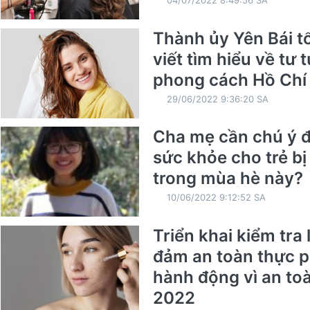
Thành ủy Yên Bái t
viết tìm hiểu về tư 
phong cách Hồ Chí
29/06/2022 9:36:20 SA
Cha mẹ cần chú ý đ
sức khỏe cho trẻ b
trong mùa hè này?
10/06/2022 9:12:52 SA
Triển khai kiểm tra
đảm an toàn thực 
hành động vì an t
2022