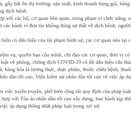
, gây bất ổn thị trường; sản xuất, kinh doanh hàng giả, hàng 
ng dịch bệnh.
ợp với các bộ, cơ quan liên quan, trong phạm vi chức năng, 
nh các hành vi đưa tin không đúng sự thật về dịch bệnh, ngư
t hiện có dấu hiệu của tội phạm hình sự, các cơ quan nêu tại
ệm vụ, quyền hạn của mình, chỉ đạo các cơ quan, đơn vị có 
luật về phòng, chống dịch COVID-19 có đủ dấu hiệu cấu thành
ả, hàng hóa là lương thực, thực phẩm, thuốc chữa bệnh, thuốc 
ân dân tối cao, Viện kiểm sát nhân dân tối cao về việc áp dụ
ện việc tuyên truyền, phổ biến rộng rãi quy định của pháp l
i hợp với Tòa án nhân dân tối cao xây dựng, ban hành kịp th
việc áp dụng thống nhất pháp luật trong xét xử.