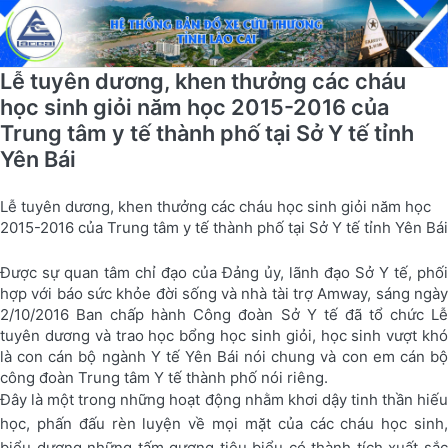
Lễ tuyên dương, khen thưởng các cháu
học sinh giỏi năm học 2015-2016 của
Trung tâm y tế thành phố tại Sở Y tế tỉnh
Yên Bái
Lễ tuyên dương, khen thưởng các cháu học sinh giỏi năm học
2015-2016 của Trung tâm y tế thành phố tại Sở Y tế tỉnh Yên Bái
Được sự quan tâm chỉ đạo của Đảng ủy, lãnh đạo Sở Y tế, phối
hợp với báo sức khỏe đời sống và nhà tài trợ Amway, sáng ngày
2/10/2016 Ban chấp hành Công đoàn Sở Y tế đã tổ chức Lễ
tuyên dương và trao học bổng học sinh giỏi, học sinh vượt khó
là con cán bộ ngành Y tế Yên Bái nói chung và con em cán bộ
công đoàn Trung tâm Y tế thành phố nói riêng.
Đây là một trong những hoạt động nhằm khơi dậy tinh thần hiếu
học, phấn đấu rèn luyện về mọi mặt của các cháu học sinh,
biểu dương những tấm gương tiêu biểu có thành tích xuất sắc