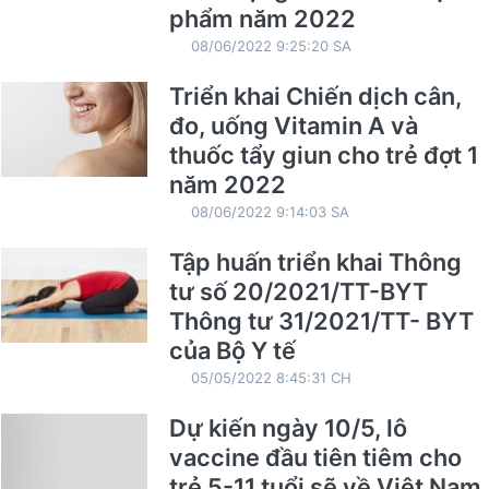
phẩm năm 2022
08/06/2022 9:25:20 SA
Triển khai Chiến dịch cân,
đo, uống Vitamin A và
thuốc tẩy giun cho trẻ đợt 1
năm 2022
08/06/2022 9:14:03 SA
Tập huấn triển khai Thông
tư số 20/2021/TT-BYT
Thông tư 31/2021/TT- BYT
của Bộ Y tế
05/05/2022 8:45:31 CH
Dự kiến ngày 10/5, lô
vaccine đầu tiên tiêm cho
trẻ 5-11 tuổi sẽ về Việt Nam