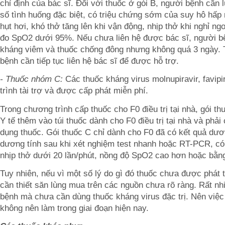
chỉ định của bác sĩ. Đối với thuốc ở gói B, người bệnh cần 
số tình huống đặc biệt, có triệu chứng sớm của suy hô hấp
hụt hơi, khó thở tăng lên khi vận động, nhịp thở khi nghỉ ng
đo SpO2 dưới 95%. Nếu chưa liên hệ được bác sĩ, người bệ
kháng viêm và thuốc chống đông nhưng không quá 3 ngày. T
bệnh cần tiếp tục liên hệ bác sĩ để được hỗ trợ.
- Thuốc nhóm C:
Các thuốc kháng virus molnupiravir, favipi
trình tài trợ và được cấp phát miễn phí.
Trong chương trình cấp thuốc cho F0 điều trị tại nhà, gói 
Y tế thêm vào túi thuốc dành cho F0 điều trị tại nhà và phải
dụng thuốc. Gói thuốc C chỉ dành cho F0 đã có kết quả dư
dương tính sau khi xét nghiệm test nhanh hoặc RT-PCR, có 
nhịp thở dưới 20 lần/phút, nồng độ SpO2 cao hơn hoặc bằn
Tuy nhiên, nếu vì một số lý do gì đó thuốc chưa được phát
cần thiết săn lùng mua trên các nguồn chưa rõ ràng. Rất nhiề
bệnh mà chưa cần dùng thuốc kháng virus đặc trị. Nên việc
không nên làm trong giai đoạn hiện nay.