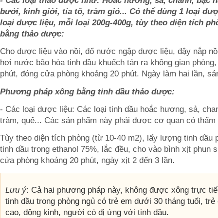
- Các loại thảo dược như: Hoắc hương, sả, chanh, bạc hà
bưởi, kinh giới, tía tô, tràm gió... Có thể dùng 1 loại d
loại dược liệu, mỗi loại 200g-400g, tùy theo diện tích
bằng thảo dược:
Cho dược liệu vào nồi, đổ nước ngập dược liệu, đậy nắp nồi
hơi nước bão hòa tinh dầu khuếch tán ra không gian phòng, 
phút, đóng cửa phòng khoảng 20 phút. Ngày làm hai lần, sá
Phương pháp xông bằng tinh dầu thảo dược:
- Các loại dược liệu: Các loại tinh dầu hoắc hương, sả, ch
tràm, quế... Các sản phẩm này phải được cơ quan có thẩm
Tùy theo diện tích phòng (từ 10-40 m2), lấy lượng tinh dầu 
tinh dầu trong ethanol 75%, lắc đều, cho vào bình xịt phun
cửa phòng khoảng 20 phút, ngày xịt 2 đến 3 lần.
Lưu ý
: Cả hai phương pháp này, không được xông trực ti
tinh dầu trong phòng ngủ có trẻ em dưới 30 tháng tuổi, trẻ
cao, động kinh, người có dị ứng với tinh dầu.