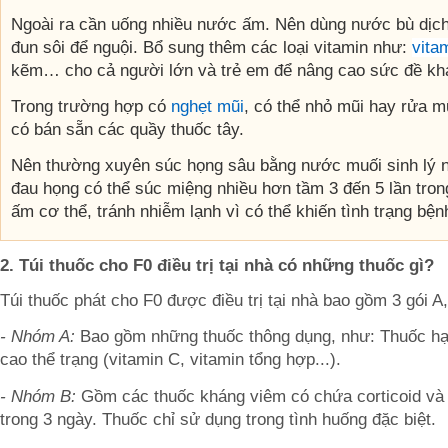
Ngoài ra cần uống nhiều nước ấm. Nên dùng nước bù dịch
đun sôi để nguội. Bổ sung thêm các loại vitamin như:
vita
kẽm… cho cả người lớn và trẻ em để nâng cao sức đề kh
Trong trường hợp có
nghẹt mũi
, có thể nhỏ mũi hay rửa m
có bán sẵn các quầy thuốc tây.
Nên thường xuyên súc họng sâu bằng nước muối sinh lý n
đau họng có thể súc miệng nhiều hơn tầm 3 đến 5 lần tro
ấm cơ thể, tránh nhiễm lạnh vì có thể khiến tình trạng bện
2. Túi thuốc cho F0 điều trị tại nhà có những thuốc gì?
Túi thuốc phát cho F0 được điều trị tại nhà bao gồm 3 gói A,
- Nhóm A:
Bao gồm những thuốc thông dụng, như: Thuốc h
cao thể trạng (vitamin C, vitamin tổng hợp...).
- Nhóm B:
Gồm các thuốc kháng viêm có chứa corticoid và 
trong 3 ngày. Thuốc chỉ sử dụng trong tình huống đặc biệt.