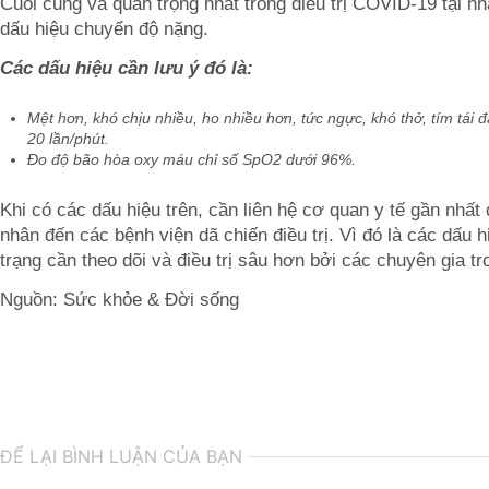
Cuối cùng và quan trọng nhất trong điều trị COVID-19 tại nh
dấu hiệu chuyển độ nặng.
Các dấu hiệu cần lưu ý đó là:
Mệt hơn, khó chịu nhiều, ho nhiều hơn, tức ngực, khó thở, tím tái đ
20 lần/phút.
Đo độ bão hòa oxy máu chỉ số SpO2 dưới 96%.
Khi có các dấu hiệu trên, cần liên hệ cơ quan y tế gần nhấ
nhân đến các bệnh viện dã chiến điều trị. Vì đó là các dấu 
trạng cần theo dõi và điều trị sâu hơn bởi các chuyên gia tr
Nguồn: Sức khỏe & Đời sống
ĐỂ LẠI BÌNH LUẬN CỦA BẠN