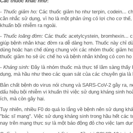
Các thuốc khác như:
- Thuốc giảm ho:
Các thuốc giảm ho như terpin, codein... ch
cân nhắc sử dụng, vì ho là một phản ứng có lợi cho cơ thể, 
khuẩn bội nhiễm ra ngoài.
- Thuốc loãng đờm:
Các thuốc acetylcystein, bromhexin... 
giúp bệnh nhân khạc đờm ra dễ dàng hơn. Thuốc này chỉ d
dùng hoặc hạn chế dùng chung với các nhóm thuốc giảm ho
thuốc giảm ho sẽ ức chế ho và bệnh nhân không có cơn ho 
- Kháng sinh:
Đây là nhóm thuốc mà thực tế lâm sàng thấy 
dụng, mà hầu như theo các quan sát của các chuyên gia là 
Bản chất bệnh do virus nói chung và SARS-CoV-2 gây ra, n
dấu hiệu bội nhiễm vi khuẩn thì việc sử dụng kháng sinh ho
ích, mà còn gây hại.
Tuy nhiên, nhiều F0 do quá lo lắng về bệnh nên sử dụng kh
"bác sĩ mạng". Việc sử dụng kháng sinh trong hầu hết các t
nay trên mạng thực sự là một báo động đỏ cho việc lạm dụn