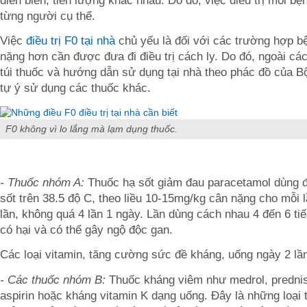
diễn biến, tiên lượng khác nhau. Do đó, việc điều trị mỗi b
từng người cụ thể.
Việc
điều trị F0 tại nhà
chủ yếu là đối với các trường hợp b
nặng hơn cần được đưa đi điều trị cách ly. Do đó, ngoài cá
túi thuốc và hướng dẫn sử dụng tại nhà theo phác đồ của B
tự ý sử dụng các thuốc khác.
F0 không vì lo lắng mà lạm dụng thuốc.
- Thuốc nhóm A:
Thuốc
hạ sốt giảm đau paracetamol dùng đ
sốt trên 38.5 độ C, theo liều 10-15mg/kg cân nặng cho mỗi 
lần, không quá 4 lần 1 ngày. Lần dùng cách nhau 4 đến 6 ti
có hại và có thể gây ngộ độc gan.
Các loại vitamin, tăng cường sức đề kháng, uống ngày 2 lần
- Các thuốc nhóm B:
Thuốc kháng viêm
như medrol, predni
aspirin hoặc kháng vitamin K dạng uống. Đây là những loại t