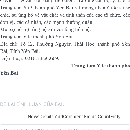
Covid – 19 vẫn còn đang tiếp diễn. Tập thể cán bộ, y, bác sĩ
Trung tâm Y tế thành phố Yên Bái rất mong nhận được sự sẻ
chia, sự ủng hộ về vật chất và tinh thần của các tổ chức, các
đơn vị, các cá nhân, các mạnh thường quân.
Mọi sự hỗ trợ, ủng hộ xin vui lòng liên hệ:
Trung tâm Y tế thành phố Yên Bái.
Địa chỉ: Tổ 12, Phường Nguyễn Thái Học, thành phố Yên
Bái, Tỉnh Yên Bái.
Điện thoại: 0216.3.866.669.
Trung tâm Y tế thành ph
Yên Bái
ĐỂ LẠI BÌNH LUẬN CỦA BẠN
NewsDetails.AddComment.Fields.CountEmty