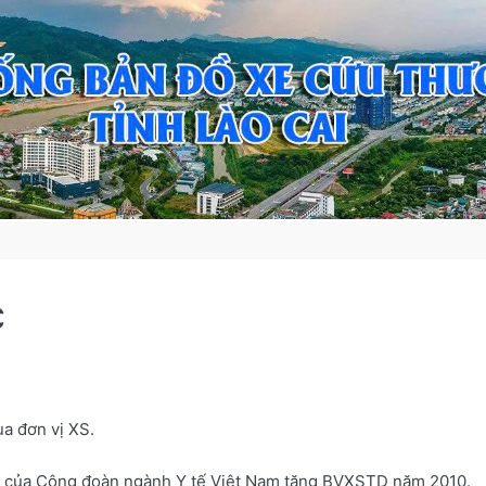
c
ua đơn vị XS.
ua của Công đoàn ngành Y tế Việt Nam tặng BVXSTD năm 2010.