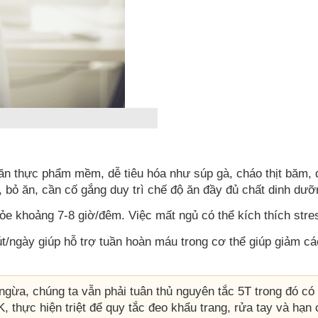
n thực phẩm mềm, dễ tiêu hóa như súp gà, cháo thịt băm, đ
 bỏ ăn, cần cố gắng duy trì chế độ ăn đầy đủ chất dinh dưỡ
e khoảng 7-8 giờ/đêm. Việc mất ngủ có thể kích thích stress
út/ngày giúp hỗ trợ tuần hoàn máu trong cơ thể giúp giảm c
 ngừa, chúng ta vẫn phải tuân thủ nguyên tắc 5T trong đó c
, thực hiện triệt để quy tắc đeo khẩu trang, rửa tay và hạn 