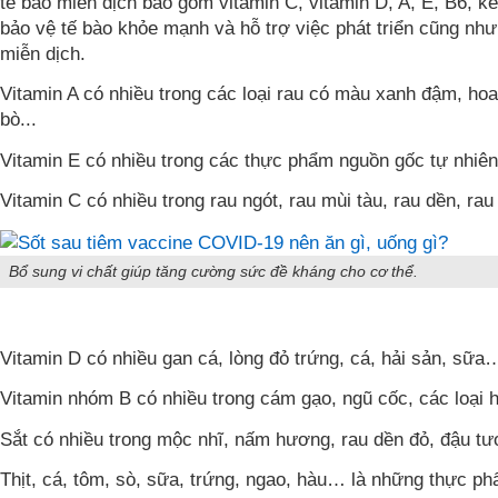
tế bào miễn dịch bao gồm vitamin C, vitamin D, A, E, B6, 
bảo vệ tế bào khỏe mạnh và hỗ trợ việc phát triển cũng như
miễn dịch.
Vitamin A có nhiều trong các loại rau có màu xanh đậm, ho
bò...
Vitamin E có nhiều trong các thực phẩm nguồn gốc tự nhiên
Vitamin C có nhiều trong rau ngót, rau mùi tàu, rau dền, r
Bổ sung vi chất giúp tăng cường sức đề kháng cho cơ thể.
Vitamin D có nhiều gan cá, lòng đỏ trứng, cá, hải sản, sữa
Vitamin nhóm B có nhiều trong cám gạo, ngũ cốc, các loại h
Sắt có nhiều trong mộc nhĩ, nấm hương, rau dền đỏ, đậu tươ
Thịt, cá, tôm, sò, sữa, trứng, ngao, hàu… là những thực p