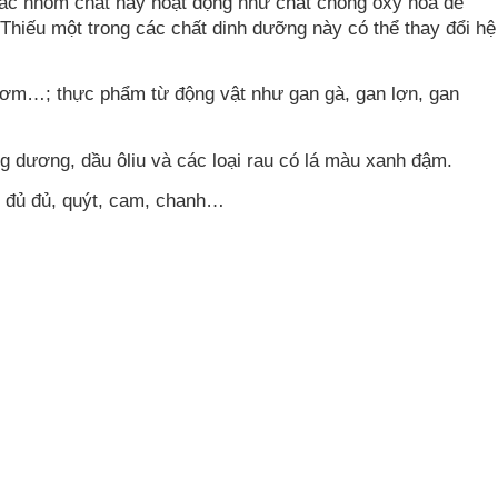
 Các nhóm chất này hoạt động như chất chống ôxy hóa để
 Thiếu một trong các chất dinh dưỡng này có thể thay đổi hệ
n cơm…; thực phẩm từ động vật như gan gà, gan lợn, gan
 dương, dầu ôliu và các loại rau có lá màu xanh đậm.
i, đủ đủ, quýt, cam, chanh…