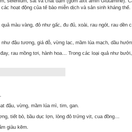
kẽm, selenium, sắt và chất đạm (gồm axit amin Glutamine).
 các hoạt động của tế bào miễn dịch và sản sinh kháng thể.
a quả màu vàng, đỏ như gấc, đu đủ, xoài, rau ngót, rau dề
 như đậu tương, giá đỗ, vừng lạc, mầm lúa mạch, dầu hướng
au đay, rau mồng tơi, hành hoa… Trong các loại quả như bưở
…
ạt đậu, vừng, mầm lúa mì, tim, gan.
ng, tiết bò, bầu dục lợn, lòng đỏ trứng vịt, cua đồng…
hẩm giàu kẽm.