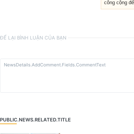
công cộng để 
ĐỂ LẠI BÌNH LUẬN CỦA BẠN
PUBLIC.NEWS.RELATED.TITLE