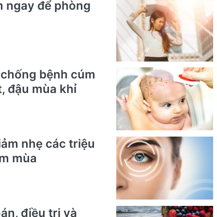
m ngay để phòng
, chống bệnh cúm
t, đậu mùa khỉ
iảm nhẹ các triệu
úm mùa
n, điều trị và