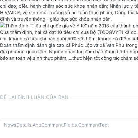
chỉ đạo, điều hành chăm sóc sức khỏe nhân dân; Nhân lực y tế 
HIV/AIDS, vệ sinh môi trường và an toàn thực phẩm; Công tác 
đình và truyền thông - giáo dục sức khỏe nhân dân.
Qua thẩm định, hai xã đạt 10 tiêu chí của Bộ (TCQGVYT) xã do B
chí, không có tiêu chí nào dưới 50% số điểm, không có điểm li
Đoàn thẩm định đánh giá cao xã Phúc Lộc và xã Văn Phú trong t
địa phương quan tâm. Nguồn nhân lực đảm bảo được bố trí hợp
bảo an toàn vệ sinh thực phẩm,….thực hiện tốt công tác chăm só
ĐỂ LẠI BÌNH LUẬN CỦA BẠN