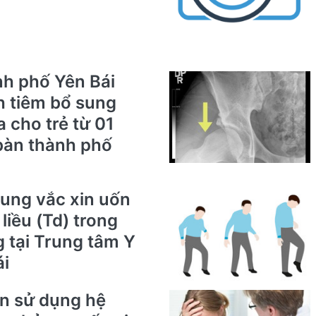
nh phố Yên Bái
ch tiêm bổ sung
a cho trẻ từ 01
 bàn thành phố
sung vắc xin uốn
iều (Td) trong
 tại Trung tâm Y
ái
ấn sử dụng hệ