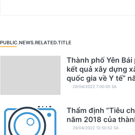
PUBLIC.NEWS.RELATED.TITLE
Thành phố Yên Bái 
kết quả xây dựng xã
quốc gia về Y tế” 
29/04/2022 7:00:00 SA
Thẩm định “Tiêu chí
năm 2018 của thàn
29/04/2022 12:50:52 SA