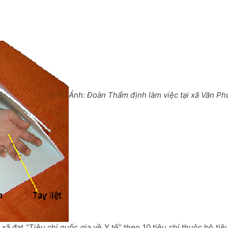
Ảnh: Đoàn Thẩm định làm việc tại xã Văn Ph
ã đạt “Tiêu chí quốc gia về Y tế” theo 10 tiêu chí thuộc bộ ti