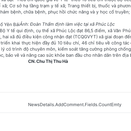
xã; Cơ sở hạ tầng trạm y tế xã; Trang thiết bị, thuốc và phươn
khám bệnh, chữa bệnh, phục hồi chức năng và y học cổ truyền;
Ảnh: Đoàn Thẩm định làm việc tại xã Phúc Lộc
ộ Y tế qui định, cụ thể xã Phúc Lộc đạt 86,5 điểm, xã Văn Phú 
ệt, hai xã đủ điều kiện công nhận đạt (TCQGVYT) xã giai đoạn đ
riển khai thực hiện đầy đủ 10 tiêu chí, 46 chỉ tiêu về công tá
 lý có trình độ chuyên môn, kiểm soát tăng cường phòng chống
c, bảo vê và nâng cao sức khỏe ban đầu cho nhân dân trên địa b
CN. Chu Thị Thu Hà
NewsDetails.AddComment.Fields.CountEmty