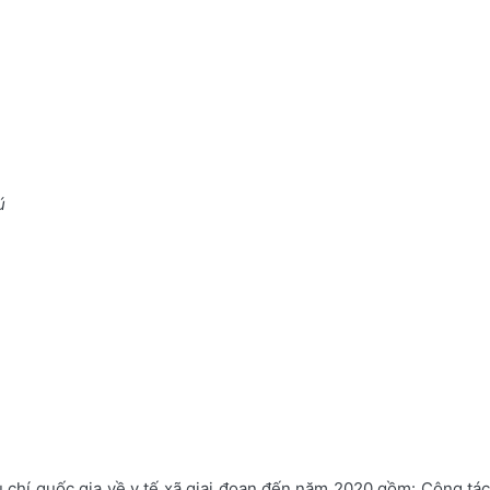
ú
êu chí quốc gia về y tế xã giai đoạn đến năm 2020 gồm: Công tác