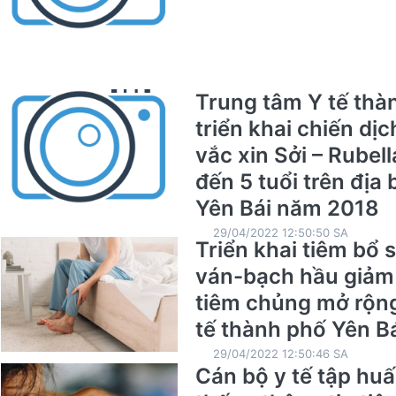
Trung tâm Y tế thà
triển khai chiến dị
vắc xin Sởi – Rubell
đến 5 tuổi trên địa
Yên Bái năm 2018
29/04/2022 12:50:50 SA
Triển khai tiêm bổ 
ván-bạch hầu giảm l
tiêm chủng mở rộng
tế thành phố Yên B
29/04/2022 12:50:46 SA
Cán bộ y tế tập hu