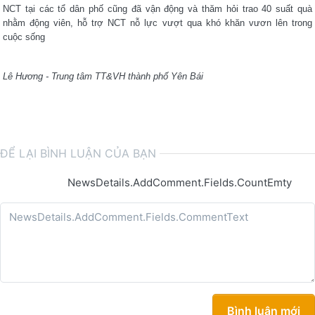
NCT tại các tổ dân phố cũng đã vận động và thăm hỏi trao 40 suất quà
nhằm động viên, hỗ trợ NCT nỗ lực vượt qua khó khăn vươn lên trong
cuộc sống
Lê Hương - Trung tâm TT&VH thành phố Yên Bái
ĐỂ LẠI BÌNH LUẬN CỦA BẠN
NewsDetails.AddComment.Fields.CountEmty
Bình luận mới