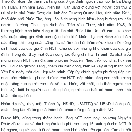
Theo đó, đoàn đã thăm và tặng quà 3 gia đình người cao tuổi là bà Đặng
Thị Huân, sinh năm 1927, hiện bà Huân đang ở cùng với người con thứ 2
tại tổ dân phố Phúc Sơn; gia đình ông Trương Quang Lập, sinh năm 1944,
ở tổ dân phố Phúc Thọ, ông Lập là thương binh hiện đang hưởng trợ cấp
người có công. Thăm gia đình ông Trần Văn Thực, sinh năm 1945, là
thương bệnh binh hiện đang ở tổ dân phố Phúc Tân. Do tuổi cao sức khỏe
yếu cuộc sống gia đình còn gặp nhiều khó khăn. Tại nơi đoàn đến thăm
các đồng chí trong đoàn công tác đã ân cần hỏi thăm sức khỏe, đời sống
sinh hoạt của các gia đình NCT. Chia sẻ với những khó khăn của các gia
đình. Trong đó, thay mặt đoàn công tác đồng chí Hà Thị Sinh đã phát biểu
mong muốn NCT trên địa bàn phường Nguyễn Phúc tiếp tục phát huy vai
trò “Tuổi cao gương sáng”, tham gia hiến công, hiến kế xây dựng thành phố
Yên Bái ngày một giàu đẹp văn minh. Cấp ủy chính quyền phường tiếp tục
quan tâm chăm lo, phụng dưỡng cho NCT, góp phần nâng cao chất lượng
cuộc sống của người cao tuổi về sức khỏe, vật chất, tinh thần người cao
tuổi, đặc biệt là người cao tuổi nghèo, người cao tuổi có hoàn cảnh khó
khăn trên địa bàn.
Nhân dịp này, thay mặt Thành ủy, HĐND, UBMTTQ và UBND thành phố,
đoàn công tác đã tặng quà thăm hỏi, chúc mừng các gia đình NCT.
Được biết, cũng trong tháng hành động NCT năm nay, phường Nguyễn
Phúc đã rà soát và dành nguồn kinh phí trao tặng 15 suất quà cho NCT là
hộ nghèo, người cao tuổi có hoàn cảnh khó khăn trên địa bàn. Các chi hội