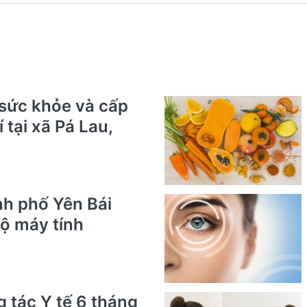
sức khỏe và cấp
 tại xã Pá Lau,
nh phố Yên Bái
ộ máy tính
g tác Y tế 6 tháng