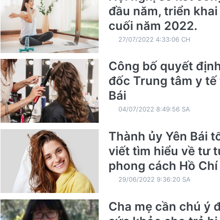
đầu năm, triển kha
cuối năm 2022.
27/07/2022 4:33:06 CH
Công bố quyết địn
đốc Trung tâm y tế
Bái
04/07/2022 8:49:56 SA
Thành ủy Yên Bái t
viết tìm hiểu về tư 
phong cách Hồ Chí
29/06/2022 9:36:20 SA
Cha mẹ cần chú ý đ