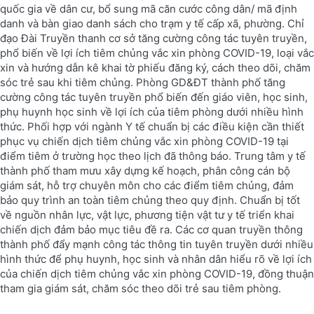
quốc gia về dân cư, bổ sung mã căn cước công dân/ mã định
danh và bàn giao danh sách cho trạm y tế cấp xã, phường. Chỉ
đạo Đài Truyền thanh cơ sở tăng cường công tác tuyên truyền,
phổ biến về lợi ích tiêm chủng vắc xin phòng COVID-19, loại vắc
xin và hướng dẫn kê khai tờ phiếu đăng ký, cách theo dõi, chăm
sóc trẻ sau khi tiêm chủng. Phòng GD&ĐT thành phố tăng
cường công tác tuyên truyền phổ biến đến giáo viên, học sinh,
phụ huynh học sinh về lợi ích của tiêm phòng dưới nhiều hình
thức. Phối hợp với ngành Y tế chuẩn bị các điều kiện cần thiết
phục vụ chiến dịch tiêm chủng vắc xin phòng COVID-19 tại
điểm tiêm ở trường học theo lịch đã thông báo. Trung tâm y tế
thành phố tham mưu xây dựng kế hoạch, phân công cán bộ
giám sát, hỗ trợ chuyên môn cho các điểm tiêm chủng, đảm
bảo quy trình an toàn tiêm chủng theo quy định. Chuẩn bị tốt
về nguồn nhân lực, vật lực, phương tiện vật tư y tế triển khai
chiến dịch đảm bảo mục tiêu đề ra. Các cơ quan truyền thông
thành phố đẩy mạnh công tác thông tin tuyên truyền dưới nhiều
hình thức để phụ huynh, học sinh và nhân dân hiểu rõ về lợi ích
của chiến dịch tiêm chủng vắc xin phòng COVID-19, đồng thuận
tham gia giám sát, chăm sóc theo dõi trẻ sau tiêm phòng.