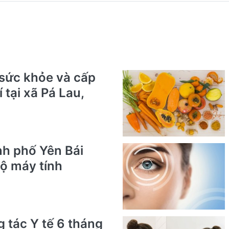
sức khỏe và cấp
 tại xã Pá Lau,
nh phố Yên Bái
ộ máy tính
g tác Y tế 6 tháng