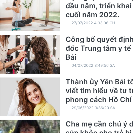
đầu năm, triển kha
cuối năm 2022.
27/07/2022 4:33:06 CH
Công bố quyết địn
đốc Trung tâm y tế
Bái
04/07/2022 8:49:56 SA
Thành ủy Yên Bái t
viết tìm hiểu về tư 
phong cách Hồ Chí
29/06/2022 9:36:20 SA
Cha mẹ cần chú ý đ
sức khỏe cho trẻ b