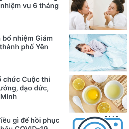
i nhiệm vụ 6 tháng
h bổ nhiệm Giám
 thành phố Yên
ổ chức Cuộc thi
tưởng, đạo đức,
 Minh
iều gì để hồi phục
ị hậu COVID-19