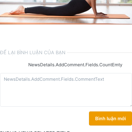
ĐỂ LẠI BÌNH LUẬN CỦA BẠN
NewsDetails.AddComment.Fields.CountEmty
Bình luận mới