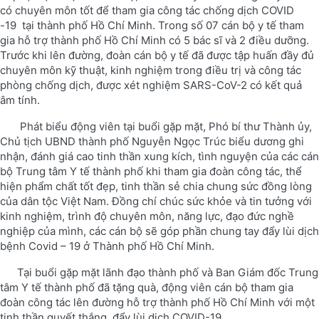
có chuyên môn tốt để tham gia công tác chống dịch COVID
-19 tại thành phố Hồ Chí Minh. Trong số 07 cán bộ y tế tham
gia hỗ trợ thành phố Hồ Chí Minh có 5 bác sĩ và 2 điều dưỡng.
Trước khi lên đường, đoàn cán bộ y tế đã được tập huấn đầy đủ
chuyên môn kỹ thuật, kinh nghiệm trong điều trị và công tác
phòng chống dịch, được xét nghiệm SARS-CoV-2 có kết quả
âm tính.
Phát biểu động viên tại buổi gặp mặt, Phó bí thư Thành ủy,
Chủ tịch UBND thành phố Nguyễn Ngọc Trúc biểu dương ghi
nhận, đánh giá cao tinh thần xung kích, tình nguyện của các cán
bộ Trung tâm Y tế thành phố khi tham gia đoàn công tác, thể
hiện phẩm chất tốt đẹp, tinh thần sẻ chia chung sức đồng lòng
của dân tộc Việt Nam. Đồng chí chúc sức khỏe và tin tưởng với
kinh nghiệm, trình độ chuyên môn, năng lực, đạo đức nghề
nghiệp của mình, các cán bộ sẽ góp phần chung tay đẩy lùi dịch
bệnh Covid – 19 ở Thành phố Hồ Chí Minh.
Tại buổi gặp mặt lãnh đạo thành phố và Ban Giám đốc Trung
tâm Y tế thành phố đã tặng quà, động viên cán bộ tham gia
đoàn công tác lên đường hỗ trợ thành phố Hồ Chí Minh với một
tinh thần quyết thắng, đẩy lùi dịch COVID-19.