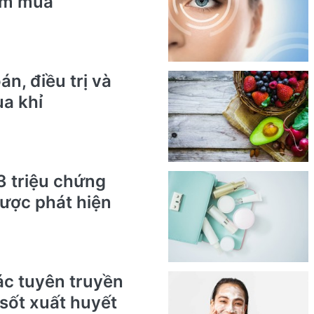
úm mùa
n, điều trị và
a khỉ
3 triệu chứng
ược phát hiện
c tuyên truyền
sốt xuất huyết