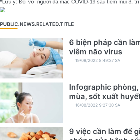
*Lưu ý: Đối với người đã mắc COVID-19 sau tiêm mũi 3, tr
PUBLIC.NEWS.RELATED.TITLE
6 biện pháp cần là
viêm não virus
19/08/2022 8:49:37 SA
Infographic phòng
mùa, sốt xuất huyế
16/08/2022 9:27:30 SA
9 việc cần làm để g