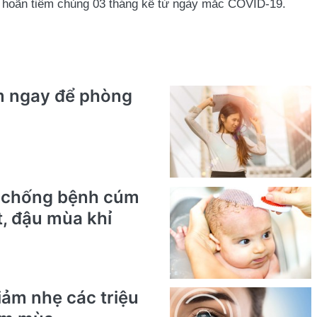
ì hoãn tiêm chủng 03 tháng kể từ ngày mắc COVID-19.
m ngay để phòng
, chống bệnh cúm
t, đậu mùa khỉ
iảm nhẹ các triệu