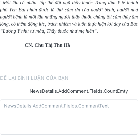
“Mỗi lần cá nhân, tập thể đội ngũ thầy thuốc Trung tâm Y tế thành
phố Yên Bái nhận được lá thư cảm ơn của người bệnh, người nhà
người bệnh là mỗi lần những người thầy thuốc chúng tôi cảm thấy ấm
lòng, có thêm động lực, trách nhiệm và luôn
thực hiện lời dạy của Bác
“Lương Y như từ mẫu, Thầy thuốc như mẹ hiền”
.
CN. Chu Thị Thu Hà
ĐỂ LẠI BÌNH LUẬN CỦA BẠN
NewsDetails.AddComment.Fields.CountEmty