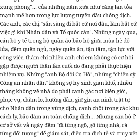
xung phong"… của những năm xưa như càng lan tỏa
mạnh mẽ hơn trong lực lượng tuyến đầu chống dịch.
Các anh, các chị "sẵn sàng đi bất cứ nơi đâu, làm bất cứ
việc gì khi Nhân dân và Tổ quốc cần". Những ngày qua,
cán bộ y tế trong bộ quần áo bảo hộ giữa mùa hè đổ
lửa, đêm quên ngủ, ngày quên ăn, tận tâm, tận lực với
công việc, thậm chí nhiều anh chị em không có cơ hội
gặp được người thân lần cuối do đang phải thực hiện
nhiệm vụ. Những "anh Bộ đội Cụ Hồ", những "chiến sỹ
Công an nhân dân" không sợ hy sinh gian khổ, nhiều
tháng không về nhà do phải canh gác nơi biên giới,
phục vụ, chăm lo, hướng dẫn, giữ gìn an ninh trật tự
cho Nhân dân trong vùng dịch, canh chốt trong các khu
cách ly, bảo đảm an toàn chống dịch… Những cán bộ ở
cơ sở vất vả ngày đêm "đi từng ngõ, gõ từng nhà, rà
từng đối tượng" để giám sát, điều tra dịch tễ và truy vết.