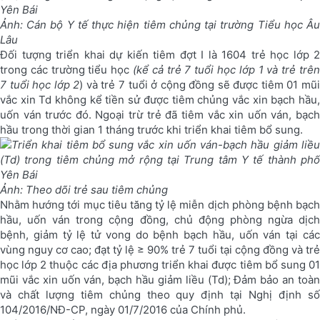
Ảnh: Cán bộ Y tế thực hiện tiêm chủng tại trường Tiểu học Âu
Lâu
Đối tượng triển khai dự kiến tiêm đợt I là 1604 trẻ học lớp 2
trong các trường tiểu học
(kể cả trẻ 7 tuổi học lớp 1 và trẻ trên
7 tuổi học lớp 2
) và trẻ 7 tuổi ở cộng đồng sẽ được tiêm 01 mũi
vắc xin Td không kể tiền sử được tiêm chủng vắc xin bạch hầu,
uốn ván trước đó. Ngoại trừ trẻ đã tiêm vắc xin uốn ván, bạch
hầu trong thời gian 1 tháng trước khi triển khai tiêm bổ sung.
Ảnh: Theo dõi trẻ sau tiêm chủng
Nhằm hướng tới mục tiêu tăng tỷ lệ miễn dịch phòng bệnh bạch
hầu, uốn ván trong cộng đồng, chủ động phòng ngừa dịch
bệnh, giảm tỷ lệ tử vong do bệnh bạch hầu, uốn ván tại các
vùng nguy cơ cao; đạt tỷ lệ ≥ 90% trẻ 7 tuổi tại cộng đồng và trẻ
học lớp 2 thuộc các địa phương triển khai được tiêm bổ sung 01
mũi vắc xin uốn ván, bạch hầu giảm liều (Td); Đảm bảo an toàn
và chất lượng tiêm chủng theo quy định tại Nghị định số
104/2016/NĐ-CP, ngày 01/7/2016 của Chính phủ.