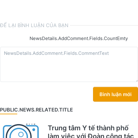
ĐỂ LẠI BÌNH LUẬN CỦA BẠN
NewsDetails.AddComment.Fields.CountEmty
Bình luận mới
PUBLIC.NEWS.RELATED.TITLE
Trung tâm Y tế thành phố
làm việc với Đoàn công tác