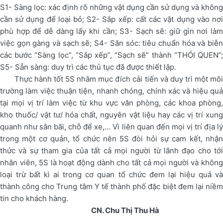
S1- Sàng lọc: xác định rõ những vật dụng cần sử dụng và không
cần sử dụng để loại bỏ; S2- Sắp xếp: cất các vật dụng vào nơi
phù hợp để dễ dàng lấy khi cần; S3- Sạch sẽ: giữ gìn nơi làm
việc gọn gàng và sạch sẽ; S4- Săn sóc: tiêu chuẩn hóa và biễn
các bước “Sàng lọc”, “Sắp xếp”, “Sạch sẽ” thành “THÓI QUEN”;
S5- Sẵn sàng: duy trì các thủ tục đã được thiết lập.
Thực hành tốt 5S nhằm mục đích cải tiến và duy trì một môi
trường làm việc thuận tiện, nhanh chóng, chính xác và hiệu quả
tại mọi vị trí làm việc từ khu vực văn phòng, các khoa phòng,
kho thuốc/ vật tư/ hóa chất, nguyên vật liệu hay các vị trí xung
quanh như sân bãi, chỗ để xe,... Vì liên quan đến mọi vị trí địa lý
trong một cơ quản, tổ chức nên 5S đòi hỏi sự cam kết, nhận
thức và sự tham gia của tất cả mọi người từ lãnh đạo cho tới
nhân viên, 5S là hoạt động dành cho tất cả mọi người và không
loại trừ bất kì ai trong cơ quan tổ chức đem lại hiệu quả và
thành công cho Trung tâm Y tế thành phố đặc biệt đem lại niềm
tin cho khách hàng.
CN. Chu Thị Thu Hà