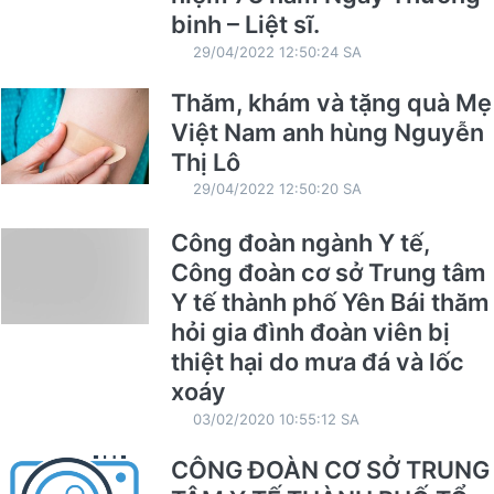
binh – Liệt sĩ.
29/04/2022 12:50:24 SA
Thăm, khám và tặng quà Mẹ
Việt Nam anh hùng Nguyễn
Thị Lô
29/04/2022 12:50:20 SA
Công đoàn ngành Y tế,
Công đoàn cơ sở Trung tâm
Y tế thành phố Yên Bái thăm
hỏi gia đình đoàn viên bị
thiệt hại do mưa đá và lốc
xoáy
03/02/2020 10:55:12 SA
CÔNG ĐOÀN CƠ SỞ TRUNG