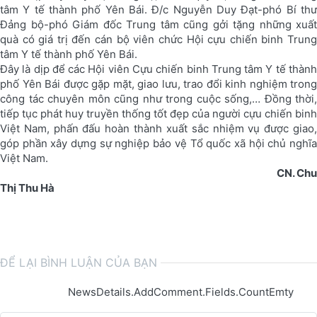
tâm Y tế thành phố Yên Bái. Đ/c Nguyễn Duy Đạt-phó Bí thư
Đảng bộ-phó Giám đốc Trung tâm cũng gởi tặng những xuất
quà có giá trị đến cán bộ viên chức Hội cựu chiến binh Trung
tâm Y tế thành phố Yên Bái.
Đây là dịp để các Hội viên Cựu chiến binh Trung tâm Y tế thành
phố Yên Bái được gặp mặt, giao lưu, trao đổi kinh nghiệm trong
công tác chuyên môn cũng như trong cuộc sống,… Đồng thời,
tiếp tục phát huy truyền thống tốt đẹp của người cựu chiến binh
Việt Nam, phấn đấu hoàn thành xuất sắc nhiệm vụ được giao,
góp phần xây dựng sự nghiệp bảo vệ Tổ quốc xã hội chủ nghĩa
Việt Nam.
CN. Chu
Thị Thu Hà
ĐỂ LẠI BÌNH LUẬN CỦA BẠN
NewsDetails.AddComment.Fields.CountEmty