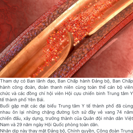
Tham dự có Ban lãnh đạo, Ban Chấp hành Đảng bộ, Ban Chấp
hành công đoàn, đoàn thanh niên cùng toàn thể cán bộ viên
chức và các đồng chí hội viên Hội cựu chiến binh Trung tâm Y
tế thành phố Yên Bái.
Buổi gặp mặt các đại biểu Trung tâm Y tế thành phố đã cùng
nhau ôn lại những chặng đường lịch sử đầy vẻ vang 74 năm
chiến đấu, xây dựng, trưởng thành của Quân đội nhân dân Việt
Nam và 29 năm ngày Hội Quốc phòng toàn dân.
Nhân dịp này thay mặt Đảng bộ, Chính quyền, Công đoàn Trung