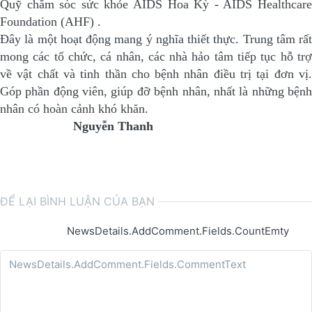
Quỹ chăm sóc sức khỏe AIDS Hoa Kỳ - AIDS Healthcare
Foundation (AHF) .
Đây là một hoạt động mang ý nghĩa thiết thực. Trung tâm rất
mong các tổ chức, cá nhân, các nhà hảo tâm tiếp tục hỗ trợ
về vật chất và tinh thần cho bệnh nhân điều trị tại đơn vị.
Góp phần động viên, giúp đỡ bệnh nhân, nhất là những bệnh
nhân có hoàn cảnh khó khăn.
Nguyễn Thanh
ĐỂ LẠI BÌNH LUẬN CỦA BẠN
NewsDetails.AddComment.Fields.CountEmty