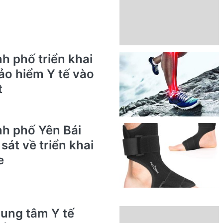
h phố triển khai
o hiểm Y tế vào
t
nh phố Yên Bái
sát về triển khai
e
ung tâm Y tế