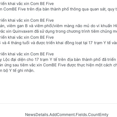
in ComBE Five trên địa bàn thành phố thông qua quan sát, quy t
 ván, viêm gan B và viêm phổi/viêm màng não mủ do vi khuẩn 
 vắc xin Quinvaxem đã sử dụng trong chương trình tiêm chủng m
và 4 tháng tuổi và được triển khai đồng loạt tại 17 trạm Y tế và
 Lộc đại diện cho 17 trạm Y tế trên địa bàn thành phố đã triể
phản ứng sau tiêm vắc xin ComBE Five được thực hiện một cách ch
 bộ Y tế ghi nhận.
NewsDetails.AddComment.Fields.CountEmty