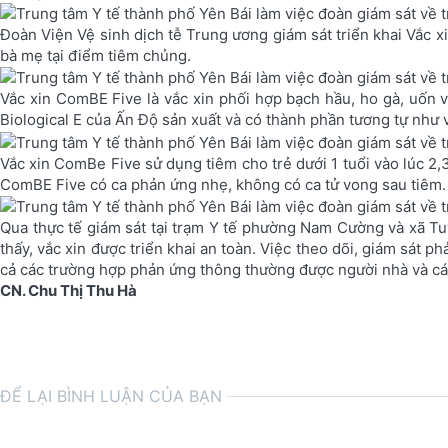
Đoàn Viện Vệ sinh dịch tễ Trung ương giám sát triển khai Vắc x
bà mẹ tại điểm tiêm chủng.
Vắc xin ComBE Five là vắc xin phối hợp bạch hầu, ho gà, uốn
Biological E của Ấn Độ sản xuất và có thành phần tương tự như
Vắc xin ComBe Five sử dụng tiêm cho trẻ dưới 1 tuổi vào lúc 2,3 
ComBE Five có ca phản ứng nhẹ, không có ca tử vong sau tiêm.
Qua thực tế giám sát tại trạm Y tế phường Nam Cường và xã Tuy
thấy, vắc xin được triển khai an toàn. Việc theo dõi, giám sát 
cả các trường hợp phản ứng thông thường được người nhà và cán
CN. Chu Thị Thu Hà
ĐỂ LẠI BÌNH LUẬN CỦA BẠN