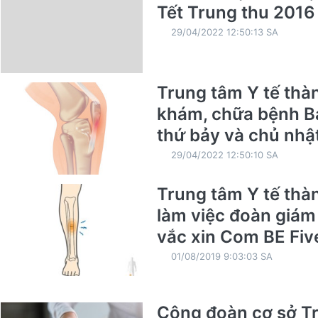
Tết Trung thu 2016
29/04/2022 12:50:13 SA
Trung tâm Y tế thàn
khám, chữa bệnh Bả
thứ bảy và chủ nhậ
29/04/2022 12:50:10 SA
Trung tâm Y tế thà
làm việc đoàn giám 
vắc xin Com BE Fiv
01/08/2019 9:03:03 SA
Công đoàn cơ sở Tr