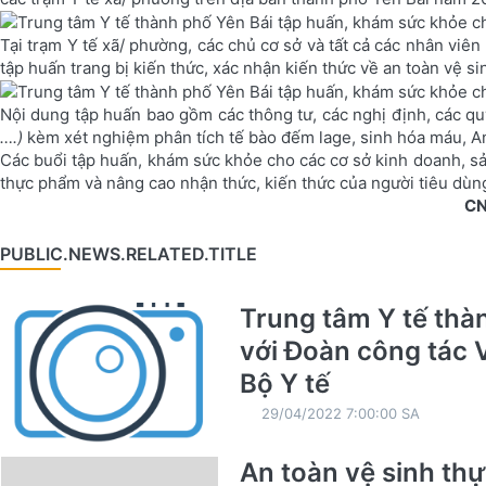
Tại trạm Y tế xã/ phường, các chủ cơ sở và tất cả các nhân viê
tập huấn trang bị kiến thức, xác nhận kiến thức về an toàn vệ 
Nội dung tập huấn bao gồm các thông tư, các nghị định, các q
….)
kèm xét nghiệm phân tích tế bào đếm lage, sinh hóa máu, An
Các buổi tập huấn, khám sức khỏe cho các cơ sở kinh doanh, sả
thực phẩm và nâng cao nhận thức, kiến thức của người tiêu dùn
CN
PUBLIC.NEWS.RELATED.TITLE
Trung tâm Y tế thà
với Đoàn công tác 
Bộ Y tế
29/04/2022 7:00:00 SA
An toàn vệ sinh th