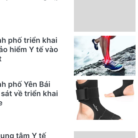
h phố triển khai
o hiểm Y tế vào
t
nh phố Yên Bái
sát về triển khai
e
ung tâm Y tế