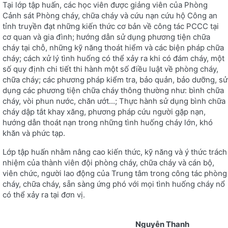
Tại lớp tập huấn, các học viên được giảng viên của Phòng
Cảnh sát Phòng cháy, chữa cháy và cứu nạn cứu hộ Công an
tỉnh truyền đạt những kiến thức cơ bản về công tác PCCC tại
cơ quan và gia đình; hướng dẫn sử dụng phương tiện chữa
cháy tại chỗ, những kỹ năng thoát hiểm và các biện pháp chữa
cháy; cách xử lý tình huống có thể xảy ra khi có đám cháy, một
số quy định chi tiết thi hành một số điều luật về phòng cháy,
chữa cháy; các phương pháp kiểm tra, bảo quản, bảo dưỡng, sử
dụng các phương tiện chữa cháy thông thường như: bình chữa
cháy, vòi phun nước, chăn ướt...; Thực hành sử dụng bình chữa
cháy dập tắt khay xăng, phương pháp cứu người gặp nạn,
hướng dẫn thoát nạn trong những tình huống cháy lớn, khó
khăn và phức tạp.
Lớp tập huấn nhằm nâng cao kiến thức, kỹ năng và ý thức trách
nhiệm của thành viên đội phòng cháy, chữa cháy và cán bộ,
viên chức, người lao động của Trung tâm trong công tác phòng
cháy, chữa cháy, sẵn sàng ứng phó với mọi tình huống cháy nổ
có thể xảy ra tại đơn vị.
Nguyễn Thanh