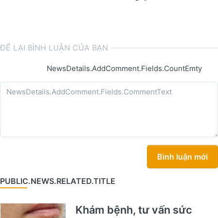
ĐỂ LẠI BÌNH LUẬN CỦA BẠN
NewsDetails.AddComment.Fields.CountEmty
Bình luận mới
PUBLIC.NEWS.RELATED.TITLE
Khám bệnh, tư vấn sức