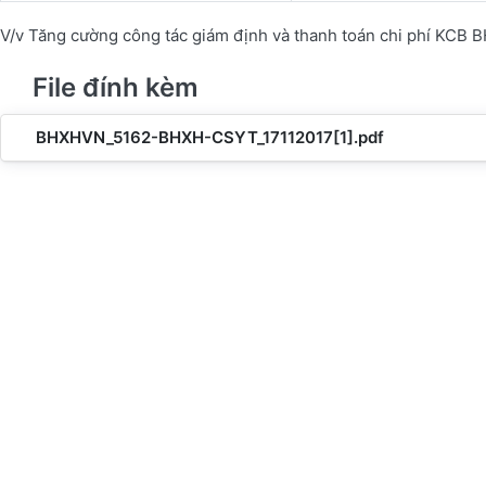
V/v Tăng cường công tác giám định và thanh toán chi phí KCB 
File đính kèm
BHXHVN_5162-BHXH-CSYT_17112017[1].pdf