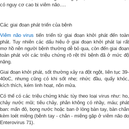
có nguy cơ cao bị viêm não….
Các giai đoạn phát triển của bệnh
Viêm não virus
tiến triển từ giai đoạn khởi phát đến toà
phát. Tuy nhiên các dấu hiệu ở giai đoạn khởi phát lại rất
mơ hồ nên người bệnh thường dễ bỏ qua, còn đến giai đoạn
toàn phát với các triệu chứng rõ rệt thì bệnh đã ở mức độ
nặng.
Giai đoạn khởi phát, sốt thường xảy ra đột ngột, liên tục 39-
40oC, nhưng cũng có khi sốt nhẹ; nhức đầu, quấy khóc,
kích thích, kém linh hoạt, nôn mửa.
Có thể có các triệu chứng khác tùy theo loại virus như: ho,
chảy nước mũi; tiêu chảy, phân không có nhầy, máu; phát
ban: mẩn đỏ, bọng nước hoặc ban ở lòng bàn tay, bàn chân
kèm loét miệng (bệnh tay - chân - miệng gặp ở viêm não do
Enterovirus 71).