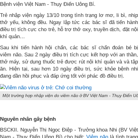
Bệnh viện Việt Nam - Thụy Điển Uông Bí.
Trẻ nhập viện ngày 13/10 trong tình trạng lơ mơ, li bì, nhịp
thở yếu, không đều. Ngay lập tức các bác sĩ đã tiến hành
điều trị tích cực cho trẻ, hỗ trợ thở oxy, truyền dịch, đặt nội
khí quản…
Sau khi tiến hành hội chẩn, các bác sĩ chẩn đoán bé bị
viêm não. Sau 2 ngày điều trị tích cực kết hợp với an thần,
thở máy, sử dụng thuốc trẻ được rút nội khí quản và và tập
ăn. Hiện tại, sau hơn 10 ngày điều trị, sức khỏe bệnh nhi
đang dần hồi phục và đáp ứng tốt với phác đồ điều trị.
Một trường hợp nhập viện do viêm não ở BV Việt Nam - Thụy Điển U
Nguyên nhân gây bệnh
BSCKII. Nguyễn Thị Ngọc Điệp - Trưởng khoa Nhi (BV Việt
Nam - Thụy Điển Uông Bí) cho biết:
Viêm não
là tình trạng