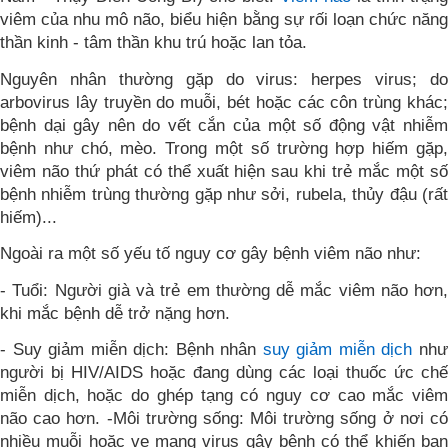
viêm của nhu mô não, biểu hiện bằng sự rối loạn chức năng
thần kinh - tâm thần khu trú hoặc lan tỏa.
Nguyên nhân thường gặp do virus: herpes virus; do
arbovirus lây truyền do muỗi, bét hoặc các côn trùng khác;
bệnh dại gây nên do vết cắn của một số động vật nhiễm
bệnh như chó, mèo. Trong một số trường hợp hiếm gặp,
viêm não thứ phát có thể xuất hiện sau khi trẻ mắc một số
bệnh nhiễm trùng thường gặp như sởi, rubela, thủy đậu (rất
hiếm)...
Ngoài ra một số yếu tố nguy cơ gây bệnh viêm não như:
- Tuổi: Người già và trẻ em thường dễ mắc viêm não hơn,
khi mắc bệnh dễ trở nặng hơn.
- Suy giảm miễn dịch: Bệnh nhân
suy giảm miễn dịch
nh
người bị HIV/AIDS hoặc đang dùng các loại thuốc ức chế
miễn dịch, hoặc do ghép tạng có nguy cơ cao mắc viêm
não cao hơn. -Môi trường sống: Môi trường sống ở nơi có
nhiều muỗi hoặc ve mang virus gây bệnh có thể khiến bạn