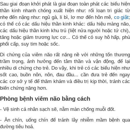
Sau giai đoạn khởi phát là giai đoạn toàn phát các biểu hiện
thần kinh nhanh chóng xuất hiện như: rối loạn tri giác từ
nhẹ đến nặng như: ngủ gà, li bì, lơ mơ đến hôn mê,
co giật
có thể có các dấu hiệu thần kinh khác: dấu hiệu màng não,
các dấu hiệu thần kinh khu trú (liệt nửa người hoặc tứ chi),
tăng hoặc giảm trương lực cơ... Có thể có suy hô hấp, phù
phổi cấp, suy tim hoặc sốc.
Di chứng của viêm não rất nặng nề với những tổn thương
trầm trọng, ảnh hưởng đến tâm thần và vận động, để lại
nhiều di chứng cho trẻ. Do vậy, khi trẻ có các biểu hiện như
sốt cao, buồn nôn, nôn, đau đầu... cần đưa trẻ đến ngay
các cơ sở y tế để thăm khám và điều trị kịp thời, tránh các
biến chứng nặng hơn.
Phòng bệnh viêm não bằng cách
- Vệ sinh cá nhân sạch sẽ, nằm màn chống muỗi đốt.
- Ăn chín, uống chín để tránh lây nhiễm mầm bệnh qua
đường tiêu hoá.