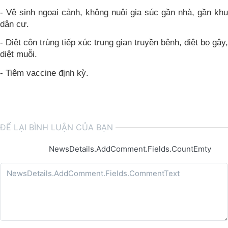
- Vệ sinh ngoại cảnh, không nuôi gia súc gần nhà, gần khu
dân cư.
- Diệt côn trùng tiếp xúc trung gian truyền bệnh, diệt bọ gậy,
diệt muỗi.
- Tiêm vaccine định kỳ.
ĐỂ LẠI BÌNH LUẬN CỦA BẠN
NewsDetails.AddComment.Fields.CountEmty